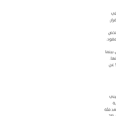
لي
ار.
 تخص
عقود.
 بينما
ها.
 عن
الفلسطيني
جية
لسطينية فتعد فئة
الشباب ضمن الفئة العمرية (18-40) سنة، وتقسم اللجنة الفئة نفسها إلى ثلاثة مستويات: الأوّل من (18-22) سنة، والثاني من (23-