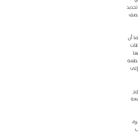
تجديد
تعصف
ا أن
نوبية، و0.9% في المحافظات
ها
نظمة
ياضي فقط.[5] ويرجع ذلك إلى
ير
اسعة
ة،
ب