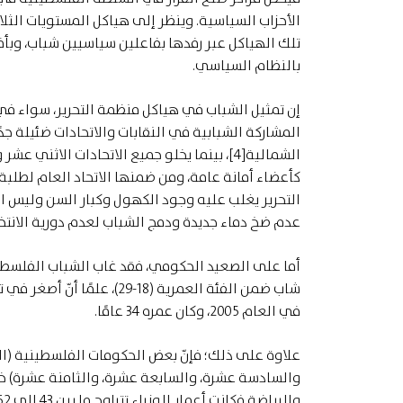
الأحزاب السياسية. وينظر إلى هياكل المستويات الث
تلك الهياكل عبر رفدها بفاعلين سياسيين شباب، وبأفك
بالنظام السياسي.
إن تمثيل الشباب في هياكل منظمة التحرير، سواء في 
الشمالية[4]، بينما يخلو جميع الاتحادات ا
كأعضاء أمانة عامة، ومن ضمنها الاتحاد العام لط
عدم ضخ دماء جديدة ودمج الشباب لعدم دورية الانتخا
أما على الصعيد الحكومي، فقد غاب الشباب الفلسطي
شاب ضمن الفئة العمرية (18
في العام 2005، وكان عمره 34 عامًا.
علاوة على ذلك؛ فإنّ بعض الحكومات الفلسطينية (الث
والسادسة عشرة، والسابعة عشرة، والثامنة عشرة) خلت
والرياضة فكانت أعمار الوزراء تتراوح ما بين 43 إلى 62 عامًا.[6]