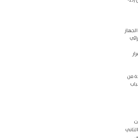
ى
ية يعتمدها الجهاز
-29) فهي ذات بعد إجرائي
ار
تفادة من
باب
ت
لثاني
ص