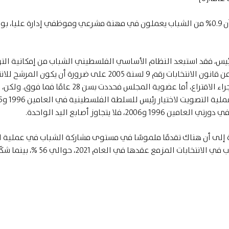
كما أظهرت بيانات الإحصاء الفلسطيني، للعام 2018، أن 0.9% من الشباب يعملون في مهنة مشرعي وموظفي إدارة عليا، 
يس، فقد استبعد النظام الأساسي الفلسطيني الشباب من إمكانية الت
للانتخابات الرئاسية، فقد نصت الفقرة 2 من المادة 12 من قانون الانتخابات رقم 9 لسنة 2005 على ضرورة أن يكو
الرئاسية قد أتم الأربعين أو أكثر في اليوم المحدد لإجراء الاقتراع، أما عضوية المجلس فحددت بسن 28 عام
زية إلى أن هناك تقدمًا ملموسًا في مستوى مشاركة الشباب في عملية ا
للانتخابات والإقبال على التسجيل؛ إذ كان حضور الشباب في الانتخابات المزمع عقدها في العام 2021، حوالي 56