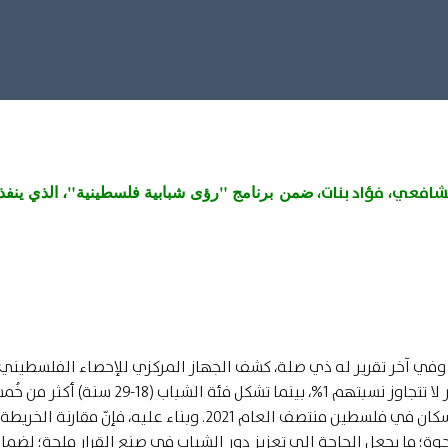
ضمن
برنامج "رؤى شبابية فلسطينية"، الذي ينفذ
لشافعي، فؤاد بنات،
 وفي آخر تقرير له ذي صلة، كشف الجهاز المركزي للإحصاء الفلسطيني
العام 2019، أنّ الشباب العاملين في مراكز صنع القرار لا تتجاوز نسبتهم 1%، بينما تشكل فئة الشباب (18-29 سنة)
تعداد المجتمع الفلسطيني بنحو 22% من إجمالي السكان في فلسطين منتصف العام 2021. وبناء عليه، فإنّ مقارنة الخريطة
وة؛ ما يجعل الحاجة إلى تعزيز دور الشباب في صنع القرار ملحة؛ لضما