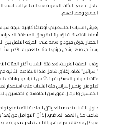
عادل لجميع الفئات العمرية في النظام السياسي ال
الجميع ومصالحهم.
يعيش الشباب الفلسطيني أوضاعًا كارثية نتيجة سياسا
الحصار بفرض قيود واسعة على الحركة التنقل بين القطاع
يستثني منها بشكل جزئي الفئات العمرية الأكبر سنًا م
وفي الضفة الغربية، تعد فئة الشباب أكثر الفئات التي
كيلومتر. وتجبر إسرائيل فئة الشباب على استصدار تص
الخمسين والرجال فوق سن الخامسة والخمسين بالدخو
حاول الشباب تخطي العوائق المادية التي تمنع تو
شاعت خلال العقد الماضي، إلا أنّ "التواصل عن بُعد" 
في كل منطقة جغرافية، وبالتالي تظهر صعوبة في بل