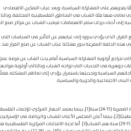
ثيقًا بقدرتهم على المشاركة السياسية. ويعد غياب التمكين الاقتصادي
تي تعاني منها فئة الشباب في المناطق الفلسطينية المختلفة، وبالتا
سية إلى أدنى درجات سلم الاهتمامات؛ فيغيب الشباب عن مراكز صنع القر
ع القرار، الذي يؤدي بدوره إلى غيابهم عن التأثير في السياسات التي
 هذه الحلقة المفرغة تدور مشكلة غياب الشباب عن صنع القرار منذ 
لتالي تتراجع أولوية المشاركة السياسية أمام بحث الشاب عن فرصة عمل.
ات جوهرية في التحديات التي تواجه الشباب، وبالتالي أولوية مواجهت
اجاتهم السياسية وتحديثها باستمرار، يؤدي إلى تعاظم المشكلة، فضلًا
البنى الاجتماعية والحزبية والسياسية.
تعرّف الأمم المتحدة الشباب بأنهم الأفراد ضمن الفئة العمرية (15-24) سنة[1]، بينما يعتمد الجهاز المركزي للإحصاء 
الفئة العمرية (18-29) سنة لتعبر عن فئة الشباب فلسطينيًا[2]، بينما أعلن المجلس الأعلى للشباب والرياضة، في الإستراتي
القطاعية للشباب 2021-2023، أنه يعدّ الفئة العمرية (15-29) سنة هم الشباب[3]. أما لجنة الانتخابات المركزية الف