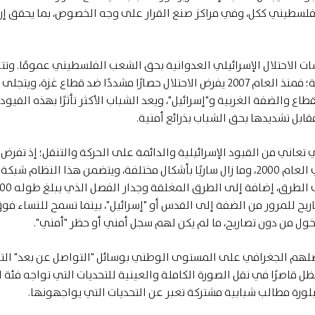
فلسطيني ككل، وفي مراكز صنع القرار على وجه الخصوص، بما يحقق إر
ت الاحتلال الإسرائيلي العدوانية بحق الشعب الفلسطيني عمومًا. وتت
أنماط الانتهاكات الإسرائيلية وفق المنطقة الجغرافية؛ فمنذ العام 2007 يفرض الاحتلال حصارًا مشددًا ضد قطاع غزة، وي
 والضفة الغربية و"إسرائيل"، ويعد الشباب الأكثر تأثرًا بهذه القيود؛ 
قابل تشديدها بحق الشباب بذرائع أمنية.
 تعاني من القيود الإسرائيلية والدائمة على الحركة والتنقل؛ إذ تفرض
"إسرائيل" نظام إغلاق شامل منذ الانتفاضة الثانية في العام 2000، وما زال ساريًا بأشكال مختلفة، ويتضمن هذا النظام ش
مئات الحواجز العسكرية وتلالًا من التراب وبوابات على الطرق، إضافة إلى الطرق ال
اريح للمرور من الضفة إلى القدس أو "إسرائيل"، بينما تسمح للنساء ف
ل من دون تصاريح، ما لم يكن لهم سجل أمني أو حظر "أمني".
اصلهم الجغرافي على المستوى الوطني بوسائل "التواصل عن بعد" الت
يظل قاصرًا في نقل الصورة الكاملة والعينية للتحديات التي تواجه فئة 
ورة مطالب شبابية مشتركة تعبر عن التحديات التي يواجهونها.