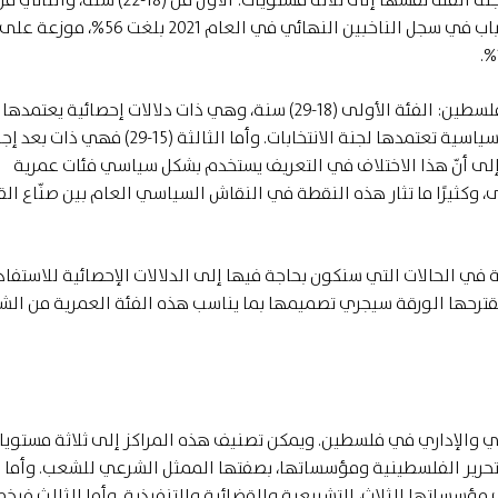
30) سنة، الثالث من (31-40) سنة، ليظهر أنّ نسبة الشباب في سجل الناخبين النهائي في العام 2021 بلغت 56%، موزعة عل
إذًا، نحن أمام ثلاثة تعريفات عمرية لفئة الشباب في فلسطين: الفئة الأولى (18-29) سنة، وهي ذات دلالات إحصائ
المركزي للإحصاء، أما الثانية (18-40) فهي ذات دلالة سياسية تعتمدها لجنة الانتخابات. وأما الثالثة (15
إلى أنّ هذا الاختلاف في التعريف يستخدم بشكل سياسي فئات عمرية
رى، وكثيرًا ما تثار هذه النقطة في النقاش السياسي العام بين صنّاع القر
 الورقة، سنعتمد الفئة العمرية (18-29) سنة في الحالات التي سنكون بحاجة فيها إلى الدلالات الإحصائية للاس
ستقترحها الورقة سيجري تصميمها بما يناسب هذه الفئة العمرية من الش
ي والإداري في فلسطين. ويمكن تصنيف هذه المراكز إلى ثلاثة مستويا
تحرير الفلسطينية ومؤسساتها، بصفتها الممثل الشرعي للشعب. وأما ا
ؤسساتها الثلاث، التشريعية والقضائية والتنفيذية. وأما الثالث فيخ