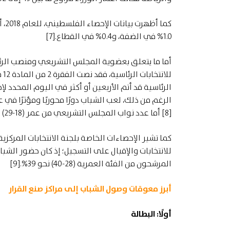
1.0% في الضفة، و0.4% في القطاع.[7]
أما ما يتعلق بعضوية المجلس التشريعي ومنصب الرئ
[8] أما عدد نواب المجلس التشريعي من عمر (18-29) في دورتي العامين 1996 و2006، فلا يتجاوز أصابع اليد الواحدة.
كما تشير الإحصاءات الخاصة بلجنة الانتخابات المرك
المرشحون من الفئة العمرية (28-40) نحو 39%.[9]
أبرز معوقات وصول الشباب إلى مراكز صنع القرار
أولًا: البطالة