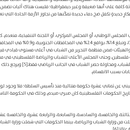
لاثة كافة على أنها ضعيفة وغير ديمقراطية؛ فليست هناك آليات تضمن 
ارٍ جديدةٍ تكفل ضخ دماء جديدة تمكّنها من تجاوز الأزمة الحادة التي 
المجلس الوطني، أو المجلس المركزي، أو اللجنة التنفيذية، منعدم. كم
المشاركة الشبابية في النقابات والاتحادات ضئيلة جدًا، وتبلغ 1.4%، بواقع 2.4% في المحافظات الج
لاثني عشر والهيئات ضمن منظمة التحرير من الشباب في أعلى مستوى قيادي في
لبة فلسطين، وحتى المجلس الأعلى للشباب والرياضة الفلسطيني في م
التحرير يغلب عليه وجود الكهول وكبار السن وليس الشباب، ومحاولة حصر الشباب في الجانب الر
بات بسبب الانقسام.
ني عن ثماني عشرة حكومة متتالية منذ تأسيس السلطة؛ فلا وجود لوز
-29)، علمًا أنّ أصغر في تاريخ الحكومات الفلسطينية كان صبري صيدم، وذلك في الحكومة الت
الثة، والخامسة، والسادسة، والسابعة، والرابعة عشرة، والخامسة عشر
 من وزارة الشباب والرياضة، بينما الحكومات التي شملت وزارة الشبا