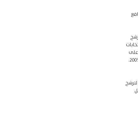
بواقع
رشح
ن المرشح للانتخابات
ًا فما فوق. ولكن، على
الرغم من ذلك، لعب الشباب دورًا محوريًا ومؤثرًا في عملية التصويت لاختيار رئيس للسلطة الفلسطينية في العامين 1996 و2005.
لترشح
 %، بينما شكّل