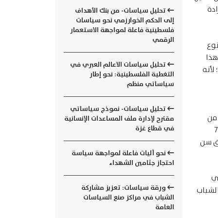
ادة
تحليل سياسات- من بنك الأهداف
إلى الحكم الخوارزمي نحو سياسات
فلسطينية فاعلة لمواجهة الاستعمار
الرقمي
نوع
تجلى هذا
تحليل سياسات الاعالم العبري في
لأنه
التغطية الفلسطينية: نحو إطار
سياساتي منظم
تحليل سياسات- نموذج سياساتي
بكة من
مقترح لإدارة ملف المساعدات الإنسانية
في قطاع غزة
مغلقة وجدار الفصل الذي يبلغ طوله 700
وق سن
نحو آليات فاعلة لمواجهة سياسة
احتجاز جثامين الشهداء
ي
ورقة سياسات: تعزيز مشاركة
الشباب
الشباب في مراكز صنع السياسات
العامة