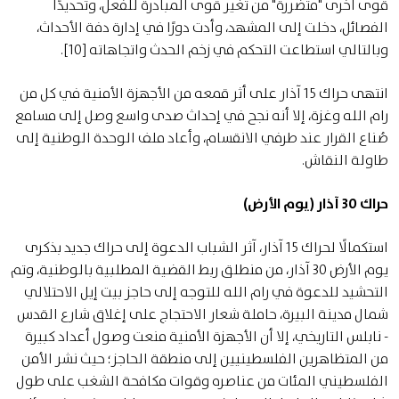
قوى أخرى "متضررة" من تغير قوى المبادرة للفعل، وتحديدًا
الفصائل، دخلت إلى المشهد، وأدت دورًا في إدارة دفة الأحداث،
وبالتالي استطاعت التحكم في زخم الحدث واتجاهاته [10].
انتهى حراك 15 آذار على أثر قمعه من الأجهزة الأمنية في كل من
رام الله وغزة، إلا أنه نجح في إحداث صدى واسع وصل إلى مسامع
صُناع القرار عند طرفي الانقسام، وأعاد ملف الوحدة الوطنية إلى
طاولة النقاش.
حراك 30 آذار (يوم الأرض)
استكمالًا لحراك 15 آذار، آثر الشباب الدعوة إلى حراك جديد بذكرى
يوم الأرض 30 آذار، من منطلق ربط القضية المطلبية بالوطنية، وتم
التحشيد للدعوة في رام الله للتوجه إلى حاجز بيت إيل الاحتلالي
شمال مدينة البيرة، حاملة شعار الاحتجاج على إغلاق شارع القدس
- نابلس التاريخي، إلا أن الأجهزة الأمنية منعت وصول أعداد كبيرة
من المتظاهرين الفلسطينيين إلى منطقة الحاجز؛ حيث نشر الأمن
الفلسطيني المئات من عناصره وقوات مكافحة الشغب على طول