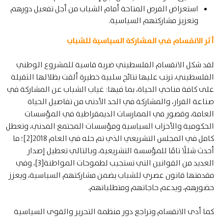
استعراض الفرص المتاحة أمام الشباب من أجل تفعيل دورهم
وتعزيز مشاركتهم السياسية.
أثر الانقسام في المشاركة السياسية للشباب
لقد شكل الانقسام الفلسطيني ضربة قاسية للمشروع الوطني
الفلسطيني، ترتب عليها نتائج سلبية خطيرة ألقت بظلالها الثقيلة
على كافة مناحي الحياة، بما فيها: غياب الشباب عن المشاركة في
صناعة القرار، والمشاركة في الحد الأدنى من تفاصيل الحياة
العامة، وقصور في الممارسات الديمقراطية في المؤسسات
الحكومية والأحزاب السياسية ومؤسسات المجتمع المدني، وتعطل
كامل في المجلس التشريعي الذي تم حله في العام 2018[2]؛ ما
أحدث شللًا تامًا للمؤسسة التشريعية، وبالتالي تعطيل إصدار
العديد من القوانين التي تستجيب لطموحات المواطنة[3]، وفي
مقدمتها قانون عصري للشباب يضمن مشاركتهم السياسية، ويعزز
حضورهم، ويدعم حاجاتهم ومتطلباتهم.
كما أدى الانقسام وتراجع دور منظمة التحرير والقوى السياسية