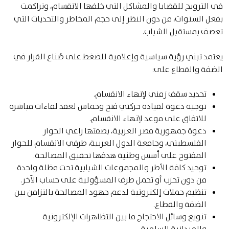
في الترويج للقضايا والمشاكل التي خلفها الانقسام، وتراكمت
بفعل السنوات، من دون النظر إلى حجم المخاطر والتحديات التي
تعصف بمستقبل الشباب.
يعتمد تبني رؤية سياسية وإعلامية للضغط على صُناع القرار في
الضفة والقطاع على:
تحديد سقف زمني لإنهاء الانقسام.
توجيه دعوة لقيادة حركتي فتح وحماس لعقد لقاءات مباشرة
للاتفاق على موعد لإنهاء الانقسام.
دعوة جمهورية مصر العربية، بصفتها راعي الحوار
الفلسطيني، وجامعة الدول العربية، طرفي الانقسام للحوار
المفتوح على أسس وطنية هدفها تحقيق المصالحة.
توحيد كافة الأطر والمجموعات الشبابية تحت مظلة واحدة
من دون تحزب أو تحمل طرف المسؤولية على حساب الآخر.
تنظيم حملات إلكترونية لدعم جهود المصالحة بالتزامن بين
الضفة والقطاع.
تنويع وسائل الاحتجاج ما بين التظاهرات الإلكترونية
والميدانية السلمية.