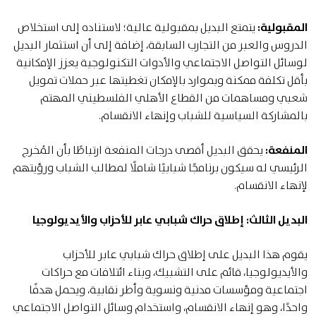
المقبولية:
يتمتع البديل بمقبولية عالية؛ لاستناده إلى استخلاص
الدروس والعبر من التجارب السابقة، إضافة إلى أن استثمار البديل
لوسائل التواصل الاجتماعي والأدوات التكنولوجية يعزز الإمكانية
بأقل تكلفة ممكنة وبموارد بالإمكان تغطيتها عبر حملات تمويل
شعبي ومساهمات من القطاع الأهلي الفلسطيني المهتم
بالمشاركة السياسية للشباب وإنهاء الانقسام.
المنفعة:
يحقق البديل أقصى درجات المنفعة ارتباطًا بأن المُخرج
الرئيسي له سيكون برنامجًا شبابيًا شاملًا لمطالب الشباب ورؤيتهم
لإنهاء الانقسام.
البديل الثالث: إطلاق حراك شبابي عابر للأحزاب والأيديولوجيا
يقوم هذا البديل على إطلاق حراك شبابي عابر للأحزاب
والأيديولوجيا، قائم على التشبيك، وبناء ائتلافات مع حراكات
اجتماعية ومؤسسات مدنية ونسوية وأطر نقابية، ويحمل هدفًا
واحدًا، وهو إنهاء الانقسام، واستخدام وسائل التواصل الاجتماعي