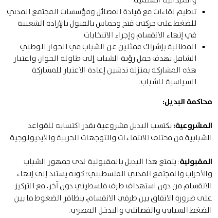
تنظيم لقاءات مع قيادة الفصائل ومؤسسات المجتمع المدني
للضغط على حركتي فتح وحماس بالقبول بالإرادة الشعبية
في إنهاء الانقسام وإجراء الانتخابات.
المطالبة بإشراك ممثلين عن الشباب في الحوار الوطني
الشامل بهدف حمل رؤية الشباب إلى طاولة الحوار، واعتبار
هذه المشاركة بمنزلة تدشين إعادة الاعتبار للمشاركة
السياسية للشباب.
محاكمة البديل:
المشروعية:
يكتسب البديل مشروعية بقدر اكتسابه للقواعد
الشبابية من مختلف الانتماءات والتوجهات الحزبية والأيديولوجية.
المقبولية
: يتمتع هذا البديل بالمقبولية لدى جمهور الشباب
والأحزاب والمجتمع المدني الفلسطيني؛ كونه يستند إلى إنهاء
الانقسام من دون استهداف طرف فلسطيني دون آخر، مع التركيز
على ضرورة الاتفاق بين طرفي الانقسام، بتظافر الضغوط ما بين
الضغط الشبابي والفصائلي والتدخل المصري.