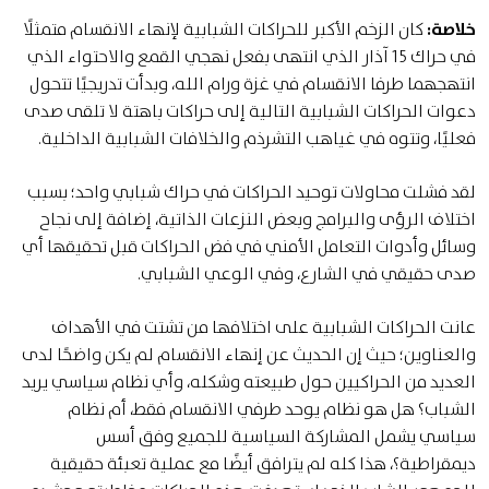
خلاصة:
كان الزخم الأكبر للحراكات الشبابية لإنهاء الانقسام متمثلًا
في حراك 15 آذار الذي انتهى بفعل نهجي القمع والاحتواء الذي
انتهجهما طرفا الانقسام في غزة ورام الله، وبدأت تدريجيًا تتحول
دعوات الحراكات الشبابية التالية إلى حراكات باهتة لا تلقى صدى
فعليًا، وتتوه في غياهب التشرذم والخلافات الشبابية الداخلية.
لقد فشلت محاولات توحيد الحراكات في حراك شبابي واحد؛ بسبب
اختلاف الرؤى والبرامج وبعض النزعات الذاتية، إضافة إلى نجاح
وسائل وأدوات التعامل الأمني في فض الحراكات قبل تحقيقها أي
صدى حقيقي في الشارع، وفي الوعي الشبابي.
عانت الحراكات الشبابية على اختلافها من تشتت في الأهداف
والعناوين؛ حيث إن الحديث عن إنهاء الانقسام لم يكن واضحًا لدى
العديد من الحراكيين حول طبيعته وشكله، وأي نظام سياسي يريد
الشباب؟ هل هو نظام يوحد طرفي الانقسام فقط، أم نظام
سياسي يشمل المشاركة السياسية للجميع وفق أسس
ديمقراطية؟، هذا كله لم يترافق أيضًا مع عملية تعبئة حقيقية