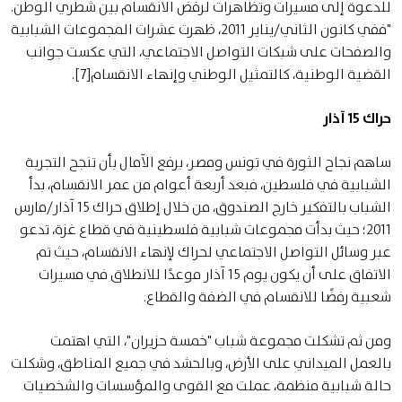
للدعوة إلى مسيرات وتظاهرات لرفض الانقسام بين شطري الوطن.
"ففي كانون الثاني/يناير 2011، ظهرت عشرات المجموعات الشبابية
والصفحات على شبكات التواصل الاجتماعي، التي عكست جوانب
القضية الوطنية، كالتمثيل الوطني وإنهاء الانقسام[7].
حراك 15 آذار
ساهم نجاح الثورة في تونس ومصر، برفع الآمال بأن تنجح التجربة
الشبابية في فلسطين، فبعد أربعة أعوام من عمر الانقسام، بدأ
الشباب بالتفكير خارج الصندوق، من خلال إطلاق حراك 15 آذار/مارس
2011؛ حيث بدأت مجموعات شبابية فلسطينية في قطاع غزة، تدعو
عبر وسائل التواصل الاجتماعي لحراك لإنهاء الانقسام، حيث تم
الاتفاق على أن يكون يوم 15 آذار موعدًا للانطلاق في مسيرات
شعبية رفضًا للانقسام في الضفة والقطاع.
ومن ثم تشكلت مجموعة شباب "خمسة حزيران"، التي اهتمت
بالعمل الميداني على الأرض، وبالحشد في جميع المناطق، وشكلت
حالة شبابية منظمة، عملت مع القوى والمؤسسات والشخصيات