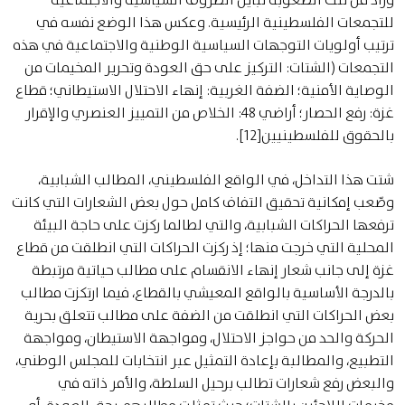
للتجمعات الفلسطينية الرئيسية. وعكس هذا الوضع نفسه في
ترتيب أولويات التوجهات السياسية الوطنية والاجتماعية في هذه
التجمعات (الشتات: التركيز على حق العودة وتحرير المخيمات من
الوصاية الأمنية؛ الضفة الغربية: إنهاء الاحتلال الاستيطاني؛ قطاع
غزة: رفع الحصار؛ أراضي 48: الخلاص من التمييز العنصري والإقرار
بالحقوق للفلسطينيين[12].
شتت هذا التداخل، في الواقع الفلسطيني، المطالب الشبابية،
وصّعب إمكانية تحقيق التفاف كامل حول بعض الشعارات التي كانت
ترفعها الحراكات الشبابية، والتي لطالما ركزت على حاجة البيئة
المحلية التي خرجت منها؛ إذ ركزت الحراكات التي انطلقت من قطاع
غزة إلى جانب شعار إنهاء الانقسام على مطالب حياتية مرتبطة
بالدرجة الأساسية بالواقع المعيشي بالقطاع، فيما ارتكزت مطالب
بعض الحراكات التي انطلقت من الضفة على مطالب تتعلق بحرية
الحركة والحد من حواجز الاحتلال، ومواجهة الاستيطان، ومواجهة
التطبيع، والمطالبة بإعادة التمثيل عبر انتخابات للمجلس الوطني،
والبعض رفع شعارات تطالب برحيل السلطة، والأمر ذاته في