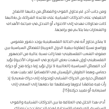
ومن جانب آخر، لم تحاول القوى والفصائل من جانبها الانفتاح
الحقيقي على الحراكات الشبابية على قاعدة الشراكة، بل بغالبها
كانت محاولات تهدف إلى الاحتواء أو التدخل في صياغة الأهداف
والشعارات بما يتلاءم مع برامجها.
لا يمكن تجاوز أنه في الحالة الفلسطينية يوجد حضور ملموس
وواسع نسبيًا (مقارنة ببقية الدول العربية) للفصائل السياسية بين
صفوف الشعب الفلسطيني؛ فما زالت نسبة عالية من الجمهور
الفلسطيني (وإن شهدت بعض التراجع في السنوات الأخيرة) تؤيد
أحد الفصائل السياسية (الغالبية لا تزال تؤيد إما حركة فتح أو حركة
حماس، وهما الطرفان الرئيسيان في الانقسام). لقد بقيت هذه
الفصائل حذرة من الحراك الشبابي (وتحوله إلى حراك شعبي)؛ إذ
رأت فيه منافسًا لدورها وسلطتها؛ ما دفعها إلى السعي إلى
استيعابه أو تقييد حركته[15].
أدى هذا الخلل في العلاقة ما بين الحراكات الشبابية والقوى
السياسية، إلى ضعف الاستجابة لهذه الدعوات؛ حيث تمتلك