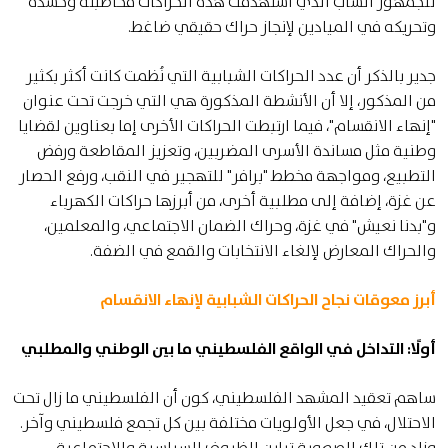
للجمهور الشاب الذي استهدفت هذه الحراكات مخاطبته وحشده
وتحريكه في الميادين لإنجاز حراك حقيقي ضاغط.
جدير بالذكر أن عدد الحراكات الشبابية التي نُظمت كانت أكثر بكثير
من المذكور، إلا أن الأنشطة المذكورة هي التي خرجت تحت عنوان
"إنهاء الانقسام"، فيما ارتبطت الحراكات الأخرى إما بعناوين لقضايا
وطنية مثل مساندة الأسرى المضربين، وتعزيز المقاطعة ورفض
التطبيع، ومواجهة مخطط "برافر" للتهجير في النقب، ورفع الحصار
عن غزة، إضافة إلى مطلبية أخرى، من أبرزها حراكات الكهرباء
و"بدنا نعيش" في غزة، وحراك الضمان الاجتماعي، والمعلمين،
والحراك المعارض لإلغاء الانتخابات والقمع في الضفة.
أبرز معوقات نجاح الحراكات الشبابية لإنهاء الانقسام
أولًا: التداخل في الواقع الفلسطيني ما بين الوطني والمطلبي
ساهم تعقيد المشهد الفلسطيني، كون أن الفلسطيني ما زال تحت
الاحتلال، في جعل الأولويات مختلفة بين كل تجمع فلسطيني وآخر.
وزاد من تلك الصعوبة تباين الظروف السياسية والاجتماعية