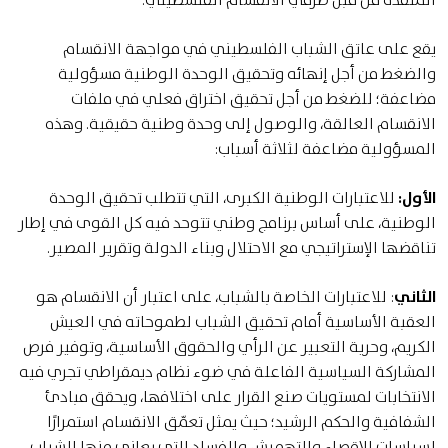
يقع على عاتق الشباب الفلسطيني في مواجهة الانقسام
والضغط من أجل إنهائه وتحقيق الوحدة الوطنية مسؤولية
مضاعفة؛ للضغط من أجل تحقيق اختراق فعلي في ملفات
الانقسام العالقة، والوصول إلى وحدة وطنية حقيقية. وهذه
المسؤولية مضاعفة لثلاثة أسباب:
الأول:
للاعتبارات الوطنية الكبرى، التي تتطلب تحقيق الوحدة
الوطنية، على أساس برنامج وطني تتوحد فيه كل القوى في إطار
تناقضها الإستراتيجي مع الاحتلال وبناء الدولة وتقرير المصير.
الثاني
: للاعتبارات الخاصة بالشباب، على اعتبار أن الانقسام هو
العقبة الأساسية أمام تحقيق الشباب لطموحاته في العيش
الكريم، وحرية التعبير عن الرأي والحقوق الأساسية، وتوفير فرص
المشاركة السياسية الفاعلة في ضوء نظام ديمقراطي تجري فيه
الانتخابات لمستويات صنع القرار على اختلافها، ويحقق مبادئ
الشفافية والحكم الرشيد؛ حيث يمثل تعمّق الانقسام استمرارًا
لسياسات الإقصاء والتهميش والفساد التي يعاني منها الشباب