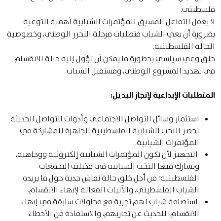
فلسطيني.
لا يغفل التفاعل المسبق للمؤتمرات الشبابية أهمية التوعية
بضرورة أن يعي الشباب متطلبات مرحلة التحرر الوطني، وخصوصية
الحالة الفلسطينية.
خلق وعي سياسي بخطورة ما يمكن أن تؤول إليه حالة الانقسام
في تهديد المشروع الوطني، ومستقبل الشباب.
المتطلبات الإبداعية لإنجاز البديل:
استثمار وسائل التواصل الاجتماعي وأدوات التواصل الحديثة
لحصر النخب الشبابية الفلسطينية الجاهزة للمشاركة في
المؤتمرات الشبابية.
التجهيز لأن تكون المؤتمرات الشبابية إلكترونية ووجاهية،
وتشارك فيها النخب الشبابية في مختلف التجمعات
الفلسطينية؛ من أجل خلق حالة نقاش جدية حول ما يريده
الشباب الفلسطيني، والآليات الفعالة لإنهاء الانقسام.
استضافة شباب لهم تجربة مع محاولات سابقة في إنهاء
الانقسام؛ للحديث عن تجاربهم، والاستفادة من الأخطاء