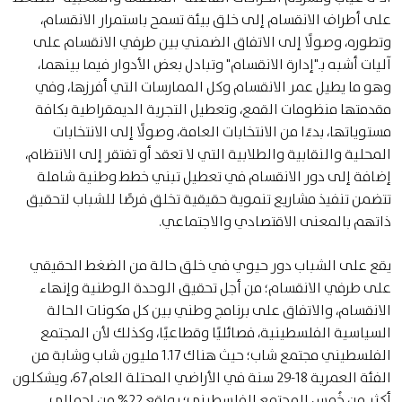
على أطراف الانقسام إلى خلق بيئة تسمح باستمرار الانقسام،
وتطوره، وصولًا إلى الاتفاق الضمني بين طرفي الانقسام على
آليات أشبه بـ"إدارة الانقسام" وتبادل بعض الأدوار فيما بينهما،
وهو ما يطيل عمر الانقسام وكل الممارسات التي أفرزها، وفي
مقدمتها منظومات القمع، وتعطيل التجربة الديمقراطية بكافة
مستوياتها، بدءًا من الانتخابات العامة، وصولًا إلى الانتخابات
المحلية والنقابية والطلابية التي لا تعقد أو تفتقر إلى الانتظام،
إضافة إلى دور الانقسام في تعطيل تبني خطط وطنية شاملة
تتضمن تنفيذ مشاريع تنموية حقيقية تخلق فرصًا للشباب لتحقيق
ذاتهم بالمعنى الاقتصادي والاجتماعي.
يقع على الشباب دور حيوي في خلق حالة من الضغط الحقيقي
على طرفي الانقسام؛ من أجل تحقيق الوحدة الوطنية وإنهاء
الانقسام، والاتفاق على برنامج وطني بين كل مكونات الحالة
السياسية الفلسطينية، فصائليًا وقطاعيًا، وكذلك لأن المجتمع
الفلسطيني مجتمع شاب؛ حيث هناك 1.17 مليون شاب وشابة من
الفئة العمرية 18-29 سنة في الأراضي المحتلة العام 67، ويشكلون
أكثر من خُمس المجتمع الفلسطيني؛ بواقع 22% من إجمالي