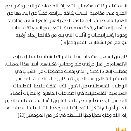
اتسمت الحراكات باستعمال الشعارات الفضفاضة والنخبوية، وعدم
القدرة على مخاطبة الشعب بكافة شرائحه، فضلًا عن ابتعادها عن
الهم الفلسطيني الاجتماعي الذي يلامس واقع الشعب وحاجته؛
ما أدى إلى اتساع رقعة فضفاضية الشعار مع اتساع ثقب غياب
وجود الإستراتيجيات والآليات التي يتم من خلالها إيجاد أرضية
تتوافق مع الشعارات المطروحة[19].
كان من السهل استيعاب مطلب الحراك الشبابي المطالِب بإنهاء
الانقسام من قبل حركتي فتح وحماس، فكلتاهما أيدتا هذا المطلب،
ومطلب إنهاء الاحتلال الذي رفعته مجموعات من الشباب في
الضفة والقطاع وفي الخارج. كما كان إجراء انتخابات للمجلس
الوطني الفلسطيني من الأمور التي اتفقت عليها التنظيمات
السياسية الفلسطينية في اجتماعات القاهرة، وانتخابات أعضاء
المجلس الوطني أمر ينص عليه القانون الأساسي لمنظمة التحرير.
بتعبير آخر، لم تشكل الشعارات التي رفعها الشباب الفلسطيني في
رام الله وغزة تحديًا جديًا للسلطة في كل من الموقعين[20].
البدائل