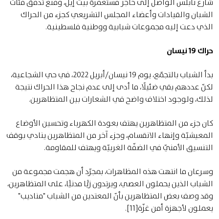
شارع نابلس الواصل إلى حاجز مستعمرة بيت إيل، ومنع تدفق مئات
الشبان والقيادات وأعضاء المجلس التشريعي كجزء من الحراك
الذي دعت إليه مجموعات شبابية ووطنية فلسطينية.
حراك 19 نيسان
بدأ الشباب بالتجمّع، يوم 19 نيسان/أبريل 2022، في حي الشجاعية،
لكنّ عددهم بقي ضئيلًا، ما أدى إلى عدم نجاح هذا الحراك نتيجة
لذلك، ولوجود اختلاف واضح في الشعارات بين المتظاهرين.
كان جزء من المتظاهرين يهتف بعودة الكهرباء وتحسين الأوضاع
المعيشيّة وإنهاء الانقسام، وجزء آخر من المتظاهرين ينادي بوقف
التنسيق الأمنيّ في الضفّة الغربيّة ويهتف للمقاومة.
وسرعان ما انتهت هذه المظاهرات، بمجرّد أن هجمت مجموعة من
الشباب الذين يحملون العصي، ويرتدون زيًّا مدنيًّا، على المتظاهرين،
وقد وصف بعض المتظاهرين بأنّ المعتدين من الشباب "مناديب"
يعملون لأجهزة أمن غزّة[11].