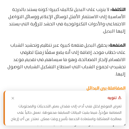
التكلفة:
لا يترتب على البديل تكاليف كبيرة؛ كونه يستند بالدرجة
الأساسية إلى الاستثمار الأمثل لوسائل الإعلام ووسائل التواصل
الاجتماعي والأدوات التكنولوجية في الحشد للرؤية التي يستند
إليها البديل.
المنفعة:
يحقق البديل منفعة كبيرة عبر تنظيم وتحشيد الشباب
على خطاب موحد، إضافة إلى أنه يضع سقفًا زمنيًا لطرفي
الانقسام لإنجاز المصالحة، وهو ما سيساهم في تقديم موعد
تحشيدي لجموع الشباب التي استطاع التشكيل الشبابي الوصول
إليها.
المفاضلة بين البدائل
×
⚠ تنويه
في الواقع، إن البدائل هي مكملة لبعضها البعض، وعلى الرغم
تعرض الموقع لخلل فني أدى إلى فقدان بعض التحديثات والمحتويات
من أن البديل الأول يحتاج إلى وقت لتحقيق حضور قيادي شبابي
المضافة مؤخراً، فيما بقيت البيانات السابقة محفوظة. نعمل حالياً على
حقيقي في المواقع المختلفة، فإنه يمثل حاجة وطنية وشبابية
معالجة المشكلة واستعادة الخدمة بأسرع وقت ممكن. نعتذر عن أي إزعاج.
مُلحة لإعادة الاعتبار للمشاركة السياسية للشباب.