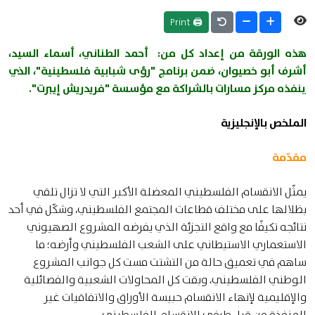
🖨 Print
هذه الورقة من إعداد كل من: أحمد الطناني، أسماء السيد،
أشرف أبو خصيوان، ضمن برنامج "رؤى شبابية فلسطينية"، الذي
ينفذه مركز مسارات بالشراكة مع مؤسسة "فريدريش إيبرت".
الملخص بالإنجليزية
مقدّمة
يمثّل الانقسام الفلسطيني المعضلة الأكبر التي لا تزال تلقي
بظلالها على مختلف قطاعات المجتمع الفلسطيني، وشكّل في أحد
نتائجه تكيفًا مع واقع التجزئة الذي يفرضه المشروع الصهيوني
الاستعماري الاستيطاني على الشعب الفلسطيني وأرضه؛ ما
ساهم في تعميق حالة من التشتت مست كل جوانب المشروع
الوطني الفلسطيني، وبقت كل المحاولات الشعبية والفصائلية
والإقليمية لإنهاء الانقسام حبيسة الأوراق والاتفاقيات غير
المنفذة من قبل طرفي الانقسام الفلسطيني.