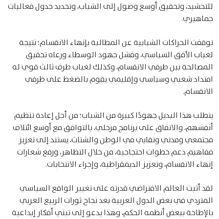
للتحشيد، وتحقيق أوسع وصول إلى الشباب، وتحديد جدول فعاليات
جماهيري.
توقفت الحراكات الشبابية عن المطالبة بإنهاء الانقسام؛ نتيجة
لغياب الأفق السياسي، وفشل جهود الوسطاء ورعاه تحقيق
المصالحة بين طرفي الانقسام، وكذلك لغياب طرف ثالث قوي له
امتداد شعبي وسياسي وإقليمي يقوم بالضغط على طرفي
الانقسام.
يتطلب هذا البديل جهودًا كبيرة من الشباب؛ من أجل إعادة تنظيم
أنفسهم، والاتفاق على برنامج مرحلي، بالتوافق مع أوسع ائتلاف
مجتمعي ومدني ونقابي في الوطن والشتات، يستند إلى تعزيز
مفاهيم دعم خطوات احتجاجية، من خلال التظاهر، ورفع شعارات
إنهاء الانقسام، وتعزيز الديمقراطية، وإجراء الانتخابات.
لقد أثبت العالم الافتراضي قدرته على تغيير الواقع السياسي
المتردي في بعض الدول العربية بعد نجاح ثورات الربيع العربي
بالإطاحة ببعض أنظمه الحكم، وهذا يدعو إلى تبني أفكار إبداعية