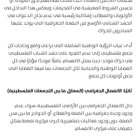
مخيمات اللاجئين بالشتات؛ حيث تمثلت مطالبهم بحق العودة، أو
تحسين الشروط المعيشية في المخيمات. ويعكس هذا التداخل في
الأولويات والمطالب إشكالية رئيسية في عدم نجاح الدعوات في
الحشد الشبابي الأوسع من البقعة الجغرافية التي يوجد عليها
المبادرون للحراك.
أدى غياب الرؤية الوطنية الشاملة التي تراعي واقع وحاجات كل
تجمع فلسطيني إلى عدم القدرة على حشد الشباب الفلسطيني
في حراك موحد؛ حيث يمثل الانقسام عاملًا موحدًا مؤثرًا في كل
القضايا الوطنية والحياتية لكل التجمعات، بما فيها القضايا التي
تخص أولويات كل تجمع.
ثانيًا: الانفصال الجغرافي (المعازل ما بين التجمعات الفلسطينية)
حال الانفصال الجغرافي بين الأراضي الفلسطينية، سواء عدم
وجود وحدة جغرافية بين الضفة والقطاع، أو الحواجز ما بين مدن
الضفة، دون وجود فعاليات جماهيرية كبرى مركزية تضغط بشكل
حقيقي على مركزي الانقسام.