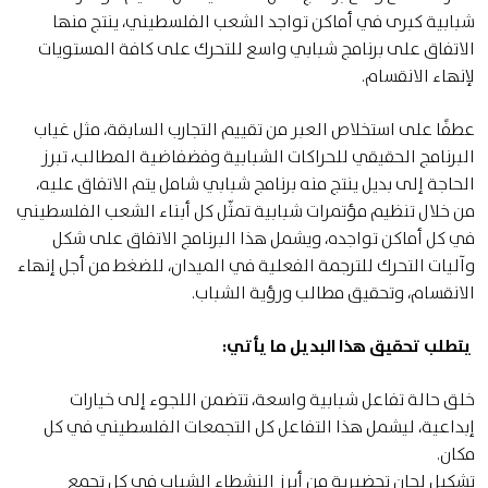
شبابية كبرى في أماكن تواجد الشعب الفلسطيني، ينتج منها
الاتفاق على برنامج شبابي واسع للتحرك على كافة المستويات
لإنهاء الانقسام.
عطفًا على استخلاص العبر من تقييم التجارب السابقة، مثل غياب
البرنامج الحقيقي للحراكات الشبابية وفضفاضية المطالب، تبرز
الحاجة إلى بديل ينتج منه برنامج شبابي شامل يتم الاتفاق عليه،
من خلال تنظيم مؤتمرات شبابية تمثّل كل أبناء الشعب الفلسطيني
في كل أماكن تواجده، ويشمل هذا البرنامج الاتفاق على شكل
وآليات التحرك للترجمة الفعلية في الميدان، للضغط من أجل إنهاء
الانقسام، وتحقيق مطالب ورؤية الشباب.
يتطلب تحقيق هذا البديل ما يأتي:
خلق حالة تفاعل شبابية واسعة، تتضمن اللجوء إلى خيارات
إبداعية، ليشمل هذا التفاعل كل التجمعات الفلسطيني في كل
مكان.
تشكيل لجان تحضيرية من أبرز النشطاء الشباب في كل تجمع