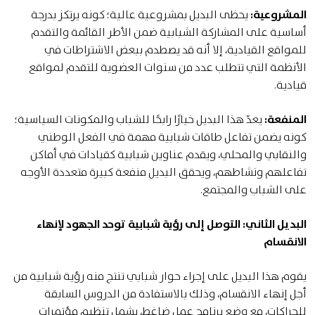
المشروعية:
يحظى البديل بمشروعية عالية؛ كونه يرتكز بدرجة
أساسية على المشاركة الشبابية ضمن الأطر القائمة والتقدم
للمواقع القيادية، إلا أنه قد يصطدم ببعض الاشتراطات في
الأنظمة التي تتطلب عدد من سنوات العضوية للتقدم لمواقع
قيادية.
المنفعة:
يعدّ هذا البديل خيارًا رابحًا للشباب والمكونات السياسية؛
كونه يضمن تفاعل طاقات شبابية مهمة في الفعل الوطني
والنقابي والمحلي، ويقدم عناوين شبابية كقيادات في أماكن
تفاعلهم ونشاطهم، ويحقق البديل منفعة كبيرة متعددة الأوجه
على الشباب والمجتمع.
البديل الثاني: التوصل إلى رؤية شبابية توحد الجهود لإنهاء
الانقسام
يقوم هذا البديل على إجراء حوار شبابي تنتج منه رؤية شبابية من
أجل إنهاء الانقسام، وذلك بالاستفادة من الدروس السابقة
للحراكات، مع وضع برنامج عمل ضاغط، يشمل تنظيم مؤتمرات