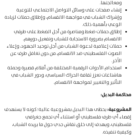
ومعالجتها.
إنشاء صفحات على وسائل التواصل الاجتماعي للتوعية
وإشراك الشباب في مواجهة الانقسام، وإطلاق حملات لزيادة
الوعي بأهمية ذلك.
إطلاق حملات ضغط ومناصرة من أجل الضغط على طرفي
الانقسام بضرورة الاستجابة للشباب وتفعيل دورهم.
حملات إعلامية لدعوة الشباب من أجل توحيد الجهود، وإعلاء
الصوت الفلسطيني ضد الانقسام، من دون تغافل طرف عن
الآخر.
استخدام الأدوات الرقمية المختلفة من أفلام قصيرة وحملة
هاشتاغات تعزز ثقافة الحراك السياسي، ودور الشباب في
التأثير والتغيير لمواجهة الانقسام.
محاكمة البديل:
المشروعية:
يحظى هذا البديل بمشروعية عالية؛ كونه لا يستهدف
إقصاء أي طرف فلسطيني أو استثناء أي تجمع جغرافي
فلسطيني، ويهدف إلى خلق نقاش جدي حول ما يريده الشباب،
وكيفية تنفيذه.