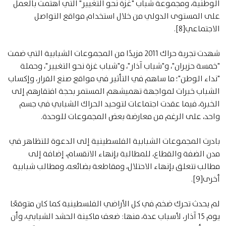
الوطنية، ومجموعة شباب "غزة نحو التغيير" التي اهتمت بالعمل
على المستوى الدولي من خلال استخدام مواقع التواصل
الاجتماعي[8].
شهدت تجربة حراك 2011 مزيدًا من المجموعات الشبابية التي ضمت
"خمسة حزيران"، و"شباب آذار"، و"شباب غزة نحو التغيير"، وحملة
"نداء الوطن"؛ ما ساهم في التأثير في مواقع صنع القرار، وإكساب
الشباب خبرات لمواجهة تهميشهم المستمر بحجة افتقارهم إلى
الخبرة، فيما عقدت اجتماعات لتوحيد الحراك الشبابي في جسم
واحد، على الرغم من معارضة بعض المجموعات للوحدة.
بادرت المجموعات الشبابية الفلسطينية إلى الدعوة للتظاهر في
مدن الضفة والقطاع، للمطالبة بإنهاء الانقسام، إضافة إلى
مطالب تتعلق بإنهاء الاحتلال، ومقاطعة بضائعه، ومطالب شبابية
أخرى[9].
لم يحدث تحرك ضخم في كل الأراضي الفلسطينية كما كان متوقعًا
يوم 15 آذار، لأسباب عدة، منها: ضعف ماكينة الحشد الشبابي، وأن