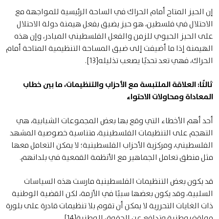
إن الحيز المتاح أمام الحراك في الساحة الرئيسية للمواجهة مع
الاحتلال في فلسطين، هو حيز يضيق بفعل هيمنة دولة الاحتلال
على الحيز الحيوي للزمن والفعل الفلسطيني المبادر، وإن هذه
الهيمنة إذا ما أضيفت إلى ضيق المساحة التنظيمية المتاحة أمام
الحراك، فهي تعد تحديًا يصعب تذليله[13].
ثالثًا: العلاقة الملتبسة مع الأحزاب والتنظيمات، ما بين خطاب
المعاداة ومحاولات الاحتواء
أحد أهم الأخطاء التي وقع بها بعض المجموعات الشبابية، هي
التهجم على التنظيمات الفلسطينية، متناسية خصوصية المشهد
الفلسطيني، ومركزية الأحزاب الفلسطينية؛ لا يمكن التعامل معها
مثل منطق تعامل الجماهير مع الأنظمة القمعية في بلدانهم.
قد يكون بعض التنظيمات الفلسطينية مارست هذه السياسات
السلبية، وقد يكون بعضها سببًا في الأزمة، لكن القضية الوطنية
ذات الغايات التحررية لا يمكن أن تقوم بلا تنظيمات قادرة على بلورة
مواقف وطنية وتدافع عن الحقوق الوطنية[14].