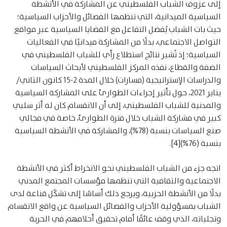
إلى عزوف الشباب الفلسطيني عن المشاركة في الأنشطة
السياسية الميدانية، التي تنظمها الفصائل والأحزاب السياسية؛
حيث بات الشباب يُفضل التفاعل مع القضايا السياسية عبر مواقع
التواصل الاجتماعي، بدلًا من المشاركة ميدانيًا في الفعاليات
السياسية؛ إذ تُشير نتائج استطلاع رأي للشباب الفلسطيني في
الضفة والقطاع، نفذه المركز الفلسطيني لأبحاث السياسات
والدراسات الإستراتيجية (مسارات) خلال المدة 2-15 كانون الثاني/
يناير 2021، حول تأثير إجراءات الطوارئ على المشاركة السياسية
والمدنية للشباب الفلسطيني، إلى أن الانقسام كان له أثر سلبي
كبير في مشاركة الشباب خلال فترة الطوارئ، خاصة في مجالي
صنع السياسات بنسبة (78%)، والمشاركة في الأنشطة السياسية
بنسبة (76%)[4].
اتجه جزء من الشباب الفلسطيني نحو الانخراط أكثر في الأنشطة
الاجتماعية والثقافية التي تنظمها مؤسسات المجتمع المدني
بدلًا من الأنشطة الحزبية، ويرجع ذلك أساسًا إلى تشكّل قناعة لدى
الشباب بمسؤولية الأحزاب والفصائل السياسية عن واقع الانقسام
وتجلياته، الذي وقف عائقًا أمام تحقيق أحلامهم في الحرية