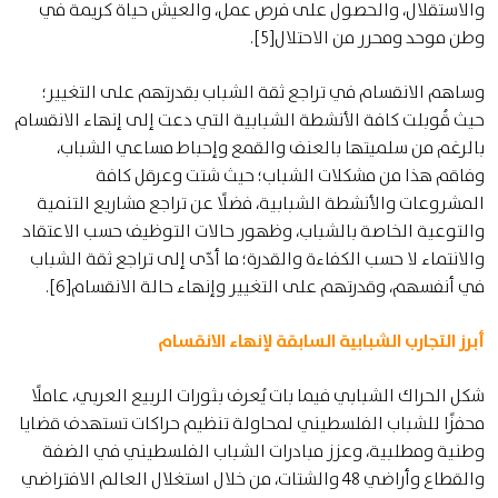
والاستقلال، والحصول على فرص عمل، والعيش حياة كريمة في
وطن موحد ومحرر من الاحتلال[5].
وساهم الانقسام في تراجع ثقة الشباب بقدرتهم على التغيير؛
حيث قُوبلت كافة الأنشطة الشبابية التي دعت إلى إنهاء الانقسام
بالرغم من سلميتها بالعنف والقمع وإحباط مساعي الشباب،
وفاقم هذا من مشكلات الشباب؛ حيث شتت وعرقل كافة
المشروعات والأنشطة الشبابية، فضلًا عن تراجع مشاريع التنمية
والتوعية الخاصة بالشباب، وظهور حالات التوظيف حسب الاعتقاد
والانتماء لا حسب الكفاءة والقدرة؛ ما أدّى إلى تراجع ثقة الشباب
في أنفسهم، وقدرتهم على التغيير وإنهاء حالة الانقسام[6].
أبرز التجارب الشبابية السابقة لإنهاء الانقسام
شكل الحراك الشبابي فيما بات يُعرف بثورات الربيع العربي، عاملًا
محفزًا للشباب الفلسطيني لمحاولة تنظيم حراكات تستهدف قضايا
وطنية ومطلبية، وعزز مبادرات الشباب الفلسطيني في الضفة
والقطاع وأراضي 48 والشتات، من خلال استغلال العالم الافتراضي