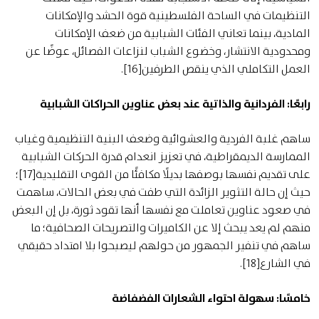
التنظيمات في الساحة الفلسطينية قوة الحشد والإمكانات
المادية، بينما تعاني الفئات الشبابية من ضعف الإمكانات
ومحدودية الانتشار، وخضوع الشباب لنزاعات الفصائل، عوضًا عن
العمل التكاملي الذي ينقص الطرفين[16].
رابعًا: الفردانية والذاتية عند بعض عناوين الحراكات الشبابية
ساهم غلبة الفردية والعشوائية وضعف البنية التنظيمية وغياب
الممارسة الديمقراطية، في تعزيز انعدام قدرة الحركات الشبابية
على تقديم نفسها بوصفها بديلًا مكافئًا من القوى التقليدية[17]؛
حيث إن حالة التثوير الزائدة التي طفت في بعض الحالات، ساهمت
في صعود عناوين تعاملت مع نفسها أنها تقود ثورة، بل إن البعض
منهم لم يعد يبحث إلا عن الكاميرات والتصريحات الصحافية؛ ما
ساهم في تنفير الجمهور من حولهم ليصبحوا بلا امتداد حقيقي
في الشارع[18].
خامسًا: سهولة احتواء الشعارات الفضفاضة