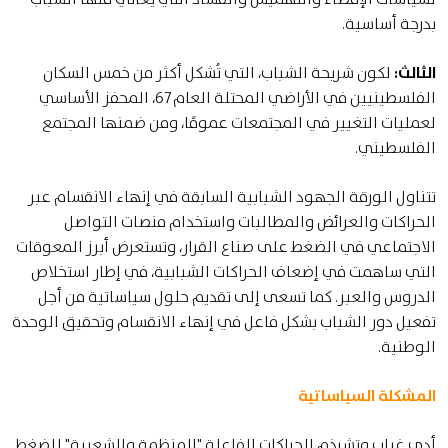
بدرجة أساسية.
الثالث:
لكون شريحة الشباب، التي تُشكل أكثر من خمس السكان
الفلسطينيين في الأراضي المحتلة العام 67، المحفز الأساسي
لعمليات التغيير في المجتمعات عمومًا، ومن ضمنها المجتمع
الفلسطيني.
تتناول الورقة الجهود الشبابية السابقة في إنهاء الانقسام عبر
الحراكات والعرائض والمطالبات واستخدام منصات التواصل
الاجتماعي في الضغط على صناع القرار، وتستعرض أبرز المعوقات
التي ساهمت في إضعاف الحراكات الشبابية، في إطار استخلاص
الدروس والعبر. كما تسعى إلى تقديم حلول سياساتية من أجل
تفعيل دور الشباب بشكل فاعل في إنهاء الانقسام وتحقيق الوحدة
الوطنية.
المشكلة السياساتية
أدى غياب وتشرذم الحراكات الفاعلة "المنظمة والشعبية" للضغط