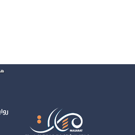
هذ
روا