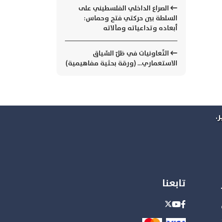
الصراع الداخلي الفلسطيني على
السلطة بين حركتي فتح وحماس:
أبعاده وتداعياته ومآلاته
التّعاونيات في ظلّ السِّياق
الاستعماري... (ورقة بحثية مفاهيمية)
.
تابعنا