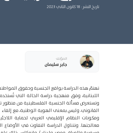
تاريخ النشر: 18 كانون الثاني 2023
المؤلف
جابر سليمان
تهتمّ هذه الدراسة بواقع الجنسية وحقوق المواطنة 
اللبنانية، وفق منهجية دراسة الحالة التي تُست
وتستعرض مسألة الجنسية الفلسطينية من منظور تار
القانوني، وليس بمعنى الهوية الوطنية، مع إلقاء ا
ومكونات النظام الإقليمي العربي لحماية اللاجئي
معالجتها. وتتناول الدراسة التفاوت في الأوضاع ا
وسورية والعراق ومصر ولبنان)، وانعكاس ذلك على ا