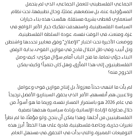
الجماعي الفلسطيني للعمل الجماعي، الذي لم يتحمل
المسؤولية عنه، بل ستضعهم عمليًا، وحال تطبيقها، تحت نظام
استعماري مُغطى بشرية مستقلة. همّست هذه بناء خيارات
السياسة الفلسطينية، واستهدفت تفكيك خيار الأمر الواقع في
غزة، ومنعت، في الوقت نفسه، عودة السلطة الفلسطينية،
ووضعت الأخيرة تحت اختبار "الإصلاح" وفق معايير تحددها واشنطن
وتل أبيب. وفي ظل اختلال فادح في موازين القوى، بداية الرفض
البناء جزئي تماما، ما فتح الباب أمام سؤال مركزي: كيف وصل
الفلسطينيون إلى هذا المأزق، وهل كان حتمياً؟ وكيف يمكن
الخروج منه؟
لم يأت ما انتهى حدثاً معزولاً، بل إنتاج موازين قوى وعوامل
ولاعبين هم أنفسهم، الأمر الذي يحقق السيناريو الأفضل ترجيحاً
في عام 2026 هو باستمرار المسار نفسه، وربما ما هو أسوأ، من
خلال محاولة الإبادة الإنسانية بإبادة سياسية هدفها تصفية
الفلسطينيين من أجلها. وهذا يمكن أن ينجح، ولو مؤقتًا، ما لم تطرأ
تغيرات جذرية، وخاصة فلسطينية، قادرة على هذا الخطأ. أبرز هذه
التوقيعات المميزة، والتي بدأت في التحقق في مستهل العام