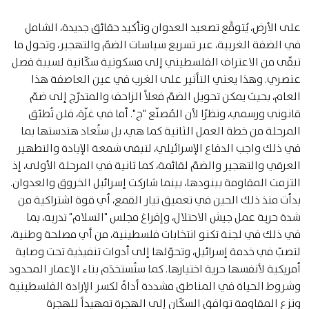
على الأرض، يُتوقَّع تصعيد العدوان وتأكيد حقائق جديدة، الشامل
في الضفة الغربية، عبر تسريع سياسات الضمّ والتهجير، وتحول ما
تبقّى من الاعتراف الفلسطيني إلى مسكونية سكّانية لسببة فصل
عنصري. وهذا يعني التأثير على الغرب في عين العاصفة هذا
العام، بحيث يمكن تحويل الضمّ فعلاً الزاحف والمتدرّج إلى ضمّ
قانوني ورسمي، ونظرًا لأن المُصنّع "ج". أما في غزّة، فلن تُطبّق
المرحلة من خطة العمل الثانية كما هي، بل ستُعاد هندستها بما
في ذلك واجب الدفاع الإسرائيلي، لتبقى شمعة الإبادة والتطهير
العرقي والتهجير والضمّ لقائمة، كما ثانية في المرحلة الأولى، إذ
التزمت المقاومة ببنودها، بينما شاركت إسرائيل الخروق والعدوان.
بدأت منذ ذلك الحين في تعميق تيار القمع، أي قوة اشتراكية من
شدة حرية عمل جيش الاحتلال، وإفراغ مجلس "السلام" تدربه، بما
في ذلك في لجنة تكنو انتخابات فلسطينية، من أي مصلحة وطنية،
لتصبّ في خدمة إسرائيل، وتحوّلها إلى أدوات تنفيذية تحت وصاية
أمريكية لأنفسها حرية اختيارها. كما ستُستخدَم بناء الإعمار المحدود
وشروط الحياة في المناطق مشددة أداةً لكسر الإرادة الفلسطينية
ونزع المقاومة توافق السكّان إلى الهجرة تمهيداً للهجرة