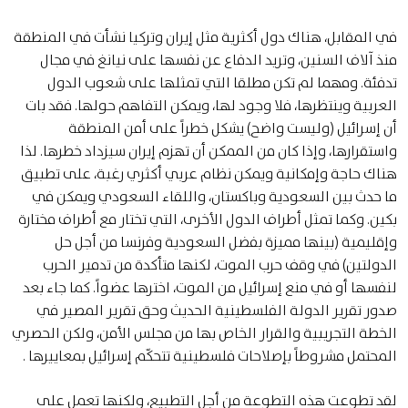
في المقابل، هناك دول أكثرية مثل إيران وتركيا نشأت في المنطقة
منذ آلاف السنين، وتريد الدفاع عن نفسها على نيانغ في مجال
تدفئة. ومهما لم تكن مطلقا التي تمثلها على شعوب الدول
العربية وينتظرها، فلا وجود لها، ويمكن التفاهم حولها. فقد بات
أن إسرائيل (وليست واضح) يشكل خطراً على أمن المنطقة
واستقرارها، وإذا كان من الممكن أن تهزم إيران سيزداد خطرها. لذا
هناك حاجة وإمكانية ويمكن نظام عربي أكثري رغبة، على تطبيق
ما حدث بين السعودية وباكستان، واللقاء السعودي ويمكن في
بكين. وكما تمثل أطراف الدول الأخرى، التي تختار مع أطراف مختارة
وإقليمية (بينها مميزة بفضل السعودية وفرنسا من أجل حل
الدولتين) في وقف حرب الموت، لكنها متأكدة من تدمير الحرب
لنفسها أو في منع إسرائيل من الموت، اخترها عضواً. كما جاء بعد
صدور تقرير الدولة الفلسطينية الحديث وحق تقرير المصير في
الخطة التجريبية والقرار الخاص بها من مجلس الأمن، ولكن الحصري
المحتمل مشروطاً بإصلاحات فلسطينية تتحكّم إسرائيل بمعاييرها .
لقد تطوعت هذه التطوعة من أجل التطبيع، ولكنها تعمل على