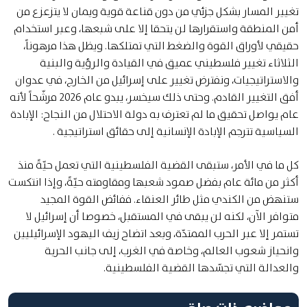
تغيير المسار بشكل جزئي من دون قناعة قوية ويمان لا يتزعزع من
أمن المنطقة واستقرارها لن يتحقا إلا على شبعها، وعبر استخدام
حقيقي لأوراق القوة والضغط التي تمتلكها. ويظل هذا مرهوناً،
الثلاثاء تغيير فلسطيني عميق في القيادة والرؤية والبنية
والاستراتيجيات، ونفترض تغيير على إسرائيل من الخارج، في عدوان
أفق التغيير القادم. وحتى ذلك سيخسر، يبدو عام 2026 مرشّحاً لأنه
عام يواصل تحقيق ما لم تعترف به دولة الاحتلال من النجاح: الإبادة
السياسية تترجم الإبادة الإنسانية إلى حقائق استراتيجية .
كل ما في الأمر، ستبقى القضية الفلسطينية التي تعمل حيّةً منذ
أكثر من مائة عام بفضل صمود شعبها ومقاومته حيّةً، وإذا انتكست
ستنهض من الكندي مثل طائر العنقاء. ففائض القوة المجيد
متوافر الآن، لكنه لن يبقى في المستقبل، خصوصا أن إسرائيل لا
تستمر إلا عبر الحرب الممتدّة، وبعد اتضاح زيف اليهود الإسرائيليين
وانحياز شعوب العالم، وخاصة في الغرب، إلى جانب الحرية
والعدالة التي تجسّدها القضية الفلسطينية.