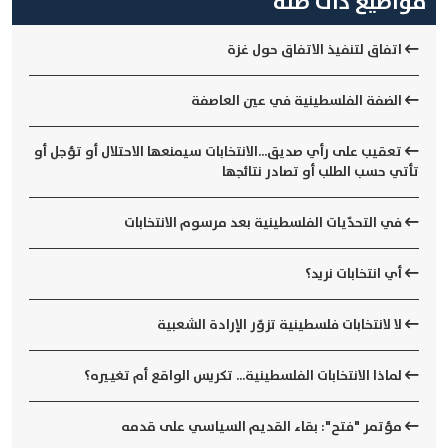
مواضيع ذات صلة
اتفاق لتنفيذ الاتفاق حول غزة
الضفة الفلسطينية في عين العاصفة
تعقيب على رأي صديق...الانتخابات سيمنعها الاحتلال أو تؤجل أو
تأتي حسب الطلب أو تصادر نتائجها
في التحدّيات الفلسطينية بعد مرسوم الانتخابات
أي انتخابات نريد؟
لا لانتخابات فلسطينية تزوّر الإرادة الشعبية
لماذا الانتخابات الفلسطينية... تكريس الواقع أم تغييره؟
مؤتمر "فتح": بقاء القديم السياسي على قدمه