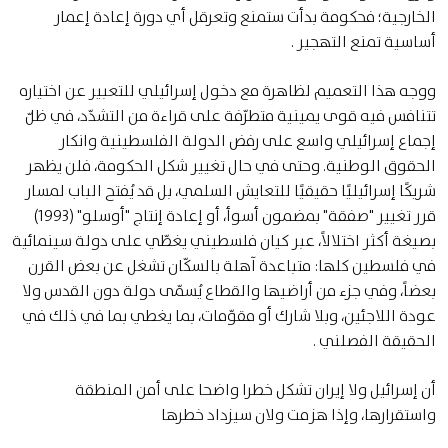
الخارجية؛ فحكومة بدأت ستمنع وتعرقل أي دورة إعادة إعمار
أساسية تمنع التهجير .
ووجه هذا التعميم لظاهرة مع دخول إسرائيلي للتعبير عن اختياره
تتنافس فيه قوى يمينية متطرّفة على قراءة من التشدّد، في ظلّ
إجماع إسرائيلي واسع على رفض الدولة الفلسطينية وانكار
الحقوق الوطنية. وحتى في حال تغيير شكل الحكومة، فلن يظهر
شريكًا إسرائيليًا حقيقيًا للتعايش السلمي، بل قد يُفتح الباب لمسار
قرر تغيير "صفقة" بمضمون أسوأ، أو إعادة إنتاج "أوسلو" (1993)
بصيغة أكثر اختلالاً، عبر كيان فلسطيني يغطّي على دولة سينمائية
في فلسطين كلها: متباعدة آهلة بالسكّان تشغل عن بعض القرن
بعضاً، وفي جزء من أراضيها والقطاع يُسمّى دولة دون القدس ولا
عودة اللاجئين، وبلا شارك أو مقوّمات، بما يغطي بما في ذلك في
الحقيقة الفصلني .
أن إسرائيل ولا إيران تشكل خطرا واضحا على أمن المنطقة
واستقرارها، وإذا هزمت ولان سيزداد خطرها