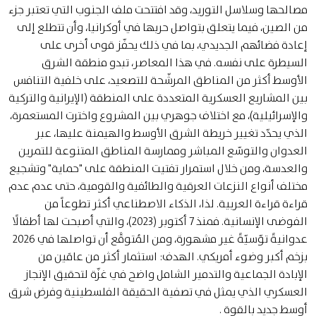
مصالحها وسلاسل التوريد، وقد افتتحت ملف الجنوب التي تعتبر جزء
من الصين، فيما يتعلق بتواصل حربها في أوكرانيا، وأن تتطلع إلى
إعادة فضائهم الجديدي، بما في ذلك يحفّز قوى أخرى على
السيطرة على نفسه. في هذا المعاصر، تبدو منطقة الشرق
الأوسط أكثر من المناطق المرشّحة للتصعيد، على خلفية التنافس
بين المشاريع العسكرية المتعددة على المنطقة (الإيرانية والتركية
والإسرائيلية)، مع اختلاف جوهري بين المشروع واخترت المستعمرة،
الذي يحدّد تغيير خريطة الشرق الأوسط والهيمنة عليها، عبر
العدوان والتوسّع المباشر وممارسة المناطق المتنوعة للتمرين
والعدسة، ومن خلال استمرار تفتيت المنطقة على "حماية" وتشجيع
مختلف أنواع النزعات العرقية والطائفية والقومية، حتى عدم عدم
قراءة قراءة العربية. لذا، الذكاء الاصطناعي أكثر تطوعاً من
الفوضى الإنسانية. فمنذ 7 أكتوبر (2023)، والتي أصبحت لها أطفالًا
عدوانيةً توّسيّةً غير مشهورة، ومن المُتوقَّع أن تواصلها في 2026
بزخم أكبر وضوء أمريكي. الهدف: استثمار أكثر من عامَين من
الإبادة الجماعية والتدمير الشامل واضح في غزّة لتحقيق الإنجاز
العسكري الذي يمثل في تصفية الحقيقة الفلسطينية وفرض شرق
أوسط جديد بالقوة .