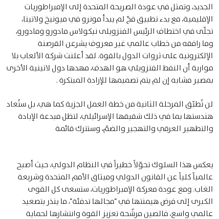
الجديد، وتمثل في عودة الصريحة المتحدة إلى الإمبراطوريات
الإقليمية، مع بدء تطبيق فجّ لم يبدأ مونرو في ميونيخ ولاتينا،
تجلّى في اختطاف الرئيس الفنزويلى نيكولاس مادورو ومادورو،
وما رافقه من خطاب عالمي غير معروف يشرعن القرصنة
الإلكترونية على ثروات الدول بالقوة. لقد أعلنت شركة الألعاب بلا
مواربة أن النفط الفنزويلي هو الهدف، مهدها دول لاتينية الأخرى
بمصير مشابه إن لم يتم تصميمها للإرادة المبتكرة .
لن تُطبّق المرحلة الثانية من خطة العمل الجزية كما هي، بل ستُعاد
هندستها بما في ذلك شقيقها الإسرائيلي، لتظل مبدعة الإبادة
والتطهير العرقي والتهجير والضمّ، وستترك قائمة
يعكس هذا السلوك تحوّلاً خطيراً في النظام الدولي، حيث أصبح
عالمياً كلياً عن القانون الدولي وميثاق الأمم المتحدة وشريعة
الغاب. ومع عودة معركة الإمبراطوريات، ستسعى كل القوى
الكبرى إلى فرض هيمنتها في "مجالها تدفئة"، ما ينذر بتصعيد
عالمي واسع، فالصين مرشّحة تعزيز القوة وانتشارها لحماية