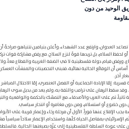
يق الوحيد من دون
قاومة
 تصاعد العدوان، وارتفع عدد الشهداء، وأعلن بنيامين نتنياهو صراحةً أن
أو لحفظ السلام، بل تريدها قوةً لنزع السلاح، مع رفض مشاركة قوات ترك
 ورفض قيام دولة فلسطينية لا في الضفة الغربية والقطاع معاً، ولا
أساس أن الوقائع الحالية نهائية، فتبني التحصينات والمنشآت العسكري
ار آخر.
رية: إمّا الإبادة الجماعية أو الفصل العنصري، إمّا الاحتلال المباشر 
ال. وقد سقط الرهان على ترامب والثقة به، ولم يعد من بديل سوى الره
 ثانياً، ثم على العرب والأصدقاء، مع التمسّك بالحكمة والواقعية والتر
 دون خضوع أو استسلام، ومن دون مغامرة أو انتحار سياسي.
 يجب الإقلاع عنها فوراً. الأول أن مرحلة رخاء وإعمار قريبة على الأبوا
الإسرائيلي بمفاصل الحياة كلّها، واستخدام الإعمار سلاحاً سياسياً مش
ان على عودة السلطة الفلسطينية إلى غزّة بصيغتها الحالية. فالسلطة ت