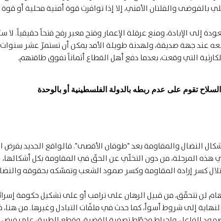
لي بالفوضى والفلتان الأمني، إلا إذا توافرت قوة أمنية محلية أو قوة 
دة إلى الإبادة، ومنع عرقلة الإعمار وفتح معبر رفح فتحاً حقيقياً. لا سيّ
عه عند جهة صديقة، ولهدنة طويلة الأمد يمكن أن تستمرّ عشر سنوات، 
كارثية التي وقعت، بعدما دفع أهل القطاع أثماناً تفوق طاقتهم.
السلاح تقوم على عدم ربطه بالدولة الفلسطينية أو بالوحدة
ال النضال والمقاومة بعد "طوفان الأقصى". فالواقع الجديد يفرض الإ
ي هذه المرحلة، من دون التخلّي عن الحقّ في المقاومة بكل أشكالها،
لال كسر إرادة المقاومة وكسر صمود الشعب وتمسّكه بحقوقه والنضا
أوهام لن تتحقّق، من قبيل الرهان على ترامب أو على تشكيل حكومة إسرائ
هاية إلى شروط أسوأ، كما حدث في ملفّات التبادل وغيرها. من هنا، ف
صمود الفاعل، وإحباط مخطّط تصفية القضية، وقطع الطريق على فرض