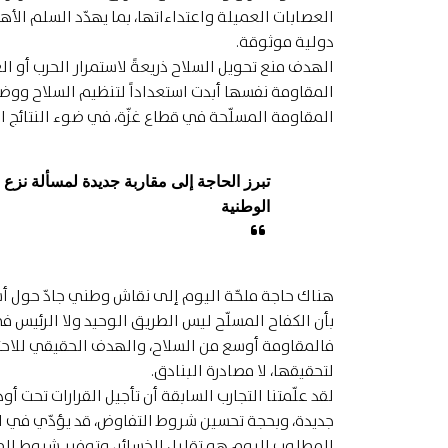
العصابات العميلة واعتداءاتها، بما يهدّد السلم الأه
دولية موثوقة.
الهدف منع تحويل السلاح ذريعةً لاستمرار الحرب أو العو
المقاومة نفسها أبدت استعداداً لتنظيم السلاح ووض
المقاومة المسلّحة في قطاع غزّة، في ضوء النتائج ال
تبرز الحاجة إلى مقاربة جديدة لمسألة نزع 
الوطنية
هناك حاجة ملحّة اليوم إلى نقاش وطني جادّ حول أشك
بأن الكفاح المسلّح ليس الطريق الوحيد ولا الرئيس ف
فالمقاومة أوسع من السلاح، والهدف الحقيقي للاحت
لتحقيقها، لا مصادرة البنادق.
لقد علّمتنا التجارب السابقة أن تأجيل القرارات تحت 
جديدة، وبحجة تحسين شروط التفاوض، قد يؤدّي في الن
المطلوب اليوم هو تقليل الخسائر، وتوفير شروط ال