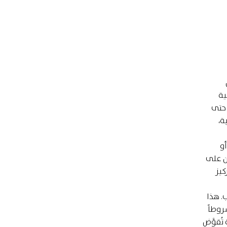
ية
 حتى
ة،
أو
ان على
كيز
ب. هذا
روطاً
ُقوَّض