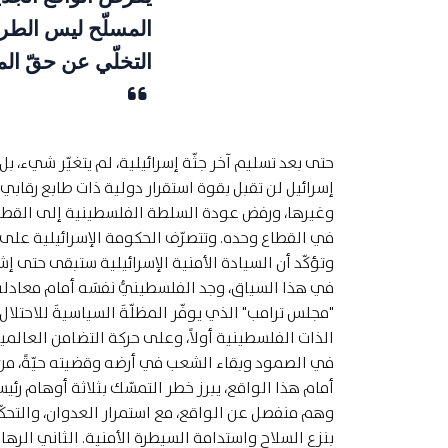
المسلّح ليس الطر
التخلّي عن حقّ الم
حتى بعد تسليم آخر جثّة إسرائيلية، لم يتغيّر شيء، بل
إسرائيل لن تقبل بقوة استقرار دولية ذات طابع رقابي 
وغيرها، ورفض عودة السلطة الفلسطينية إلى القطاع،
في القطاع وحده. وتتصرّف الحكومة الإسرائيلية على 
وتؤكّد أن السيادة الأمنية الإسرائيلية ستبقى حتى إشع
في هذا السياق، وجد الفلسطينيُّ نفسَه أمام معادلة قس
"مجلس ترامب" الذي يوفّر المظلّةَ السياسيةَ للاحتل
الذات الفلسطينية أولاً، وعلى حركة التضامن العالمية
في الصمود وبقاء الشعب في أرضه وقضيته حيّةً، من
أمام هذا الواقع، يبرز خطر التمسّك بثلاثة أوهام رئيسة
وهم منفصل عن الواقع، مع استمرار العدوان، والتحكّم 
بنزع السلاح واستدامة السيطرة الأمنية. الثاني الره