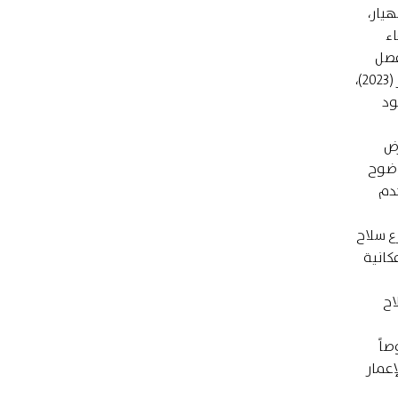
هيار،
اء
فصل
العنصري، ذريعةً لاستمرار الحرب الحالية أو العودة إلى حرب الإبادة. فإسرائيل، وفق عقيدتها الأمنية الجديدة بعد 7 من أكتوبر (2023)،
ود
رض
وضوح
خدم
زع سلاح
كانية
اح
صاً
إعمار