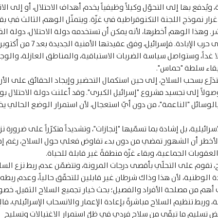
ُدفع بها إلى التحوّل وكيلاً وظيفياً يخدم أهداف الاحتلال، أو إلى الان
 غرار نموذج اللجنة التكنوقراطية في غزّة. ويتمثّل الوهم الثالث في بق
ر. وهذا الوهم أخطرها، لأنه يمكن أن تستخدمه دولة الاحتلال، دولة ال
لا غداً، وستواصل سياسة الضربات الاستباقية، والمناطق العازلة، والوج
بقاء سلطة "حماس".
ذرّع بسحب السلاح، إلى حين استكمال التحضير وإيجاد الحقائق على الأ
لاً إلى تجسيد مشروع "إسرائيل الكبرى". وقد أعلنت دولة الاحتلال ب
بالوسائل "الناعمة"، من دون أيّ استعجال، لأن استمرار الوضع الحالي ي
سرائيلية، بل إشادة بما تسمّيها "إنجازات"، وتشديداً متكرّراً على ضرورة ن
ن. والأخطر أن الشهور تمضي من دون بدء تفاوض فعلي حول السلاح، رغم إم
عقوبات الجماعية، وبقاء غزّة منطقةً غير قابلة للحياة.
ح، تقوم على التحلّي بأقصى درجات المرونة، وتتضمّن عدم ربط نزع السل
الوطنية، لأن هذا وذاك شرطان غير قابلين للتحقّق حالياً، وعدم ربطه
هم من مصلحة الأفراد والفصيل؛ بحث خيار تجميع السلاح الثقيل، خصو
وربط تنظيم السلاح مباشرةً بإعادة الإعمار والانسحاب الإسرائيلي، فال
 تسليم ما تبقّى من سلاح فردي في ظلّ استمرار الاغتيالات وتسليح