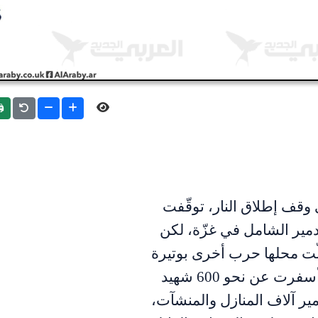
int
وقف إطلاق النار، توقّفت
دمير الشامل في غزّة، لكن
لّت محلها حرب أخرى بوتيرة
أقلّ حدّةً من جانب واحد، أسفرت عن نحو 600 شهيد
جريح، وتدمير آلاف المنازل والمنشآت،