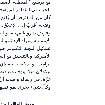
مع توسيع "المنطقة الصفرا
للحياة في القطاع. لم يُفتح 
كان من المفترض أن يُفتح 
وفتحه أقربُ إلى الإغلاق،
وفرض شروط مهينة، والتح
الإنسانية ومواد الإغاثة وال
تشكيل اللجنة التكنوقراطي
الأميركية وبالتنسيق مع إ
ترامب" والمكتب التنفيذي
نيكولاي ميلادينوف وقيادته
غزّة، في رسالة واضحة أنّ 
وكلّ شيء يجري بموافقتها
يفرض الواقع الجديد