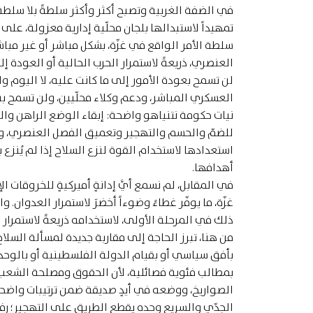
في الضفة الغربية وتصبح أكثر وأكثر سلطةً بلا سلطة، وي
تمهيداً لاستبدالها بلجان محلّية إدارية معزولة، على
سلطة الأمر الواقع في غزّة، بشكل مباشر أو غير مباش
لن تسمح بعودة الأمور إلى ما كانت عليه، لا اليوم و
العسكري المباشر، ودعم وكلاء محلّيين، ولن تسمح ب
نيات حكومة نتنياهو واضحة: إبقاء الوضع الراهن والت
للضمّ والحسم والتهجير وتعميق الفصل العنصري، وصو
استعدادها لاستخدام القوة لنزع السلاح إذا لم يُنزع 
أهدافها.
في المقابل، لم نسمع أيَّ إدانةٍ أميركيةٍ للخروقات الإ
غزّة، ما يوفّر غطاءً وضوءاً أخضرَ لاستمرار العدوا
ذلك في المرحلة الأولى، لاستخدامه ذريعةً لاستمرار ال
من هنا، تبرز الحاجة إلى مقاربة جديدة لمسألة السلا
بأفق سياسي أو بقيام الدولة الفلسطينية أو بالوحدة 
بمطالب فئوية فصائلية، لأن الحقوق ومصلحة الشعب أ
الصواريخ، ووضعه في أيدٍ صديقة ضمن ترتيبات واضحة، 
الجدّي والسريع وحده يقطع الطريق على التهجير؛ رفض