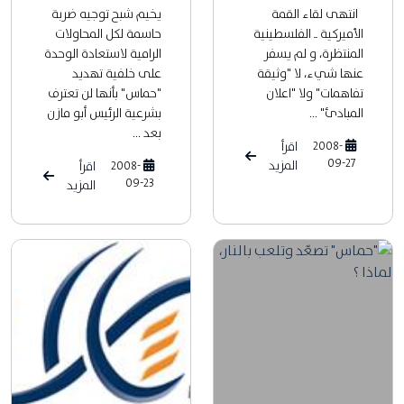
انتهى لقاء القمة
يخيم شبح توجيه ضربة
الأميركية ــ الفلسطينية
حاسمة لكل المحاولات
المنتظرة، و لم يسفر
الرامية لاستعادة الوحدة
عنها شيء، لا "وثيقة
على خلفية تهديد
تفاهمات" ولا "اعلان
"حماس" بأنها لن تعترف
المبادئ" ...
بشرعية الرئيس أبو مازن
بعد ...
2008-
اقرأ
09-27
المزيد
2008-
اقرأ
09-23
المزيد