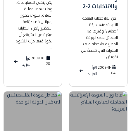
يكن ينقص الـمفاوضات،
والانتخابات 2-2
وما يسمى عملية
السلام، سوى دخول
من الملاحظات الهامة
إسرائيل في دوّامة
التي قدمتها حركة
التحضير لإجراء انتخابات
"حماس" وغيرها من
مبكرة من الـمتوقع أن
الفصائل على الورقة
يفوز فيها حزب الليكود
المصرية ملاحظة على
...
الفقرات التي تتحدث عن
تفويض ...
2008-10-
اقرأ
28
المزيد
2008-11-
اقرأ
04
المزيد