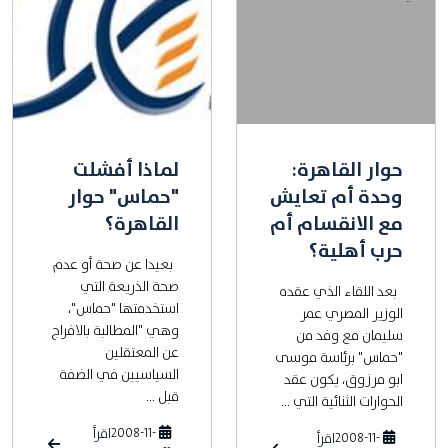
حوار القاهرة:
لماذا أفشلت
وحدة أم تعايش
"حماس" حوار
مع الانقسام أم
القاهرة؟
حرب أهلية؟
بعيدا عن صحة أو عدم
صحة الذريعة التي
بعد اللقاء الذي عقده
استخدمتها "حماس"،
الوزير المصري عمر
وهي "المطالبة بالافراج
سليمان مع وفد من
عن المعتقلين
"حماس" برئاسة موسى
السياسيين في الضفة
ابو مرزوق، يكون عقد
قبل ...
الحوارات الثنائية التي ...
2008-11-
اقرأ
2008-11-
اقرأ