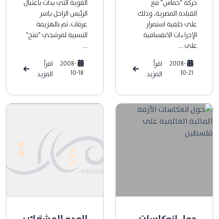
حركة "حماس" مع
القوية التي بدأت باغتيال
القيادة المصرية، وذلك
الرئيس الراحل ياسر
على خلفية استمرار
عرفات، ثم بالهزيمة
الإجراءات الانقسامية
النسبية لمرشحي "فتح"
على ...
...
2008-
اقرأ
2008-
اقرأ
10-18
10-21
المزيد
المزيد
حول انعكاسات
العدو المشترك :