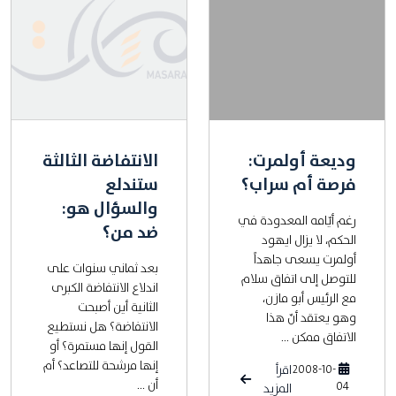
وديعة أولمرت:
الانتفاضة الثالثة
فرصة أم سراب؟
ستندلع
والسؤال هو:
رغم أيّامه المعدودة في
ضد من؟
الحكم، لا يزال ايهود
أولمرت يسعى جاهداً
بعد ثماني سنوات على
للتوصل إلى اتفاق سلام
اندلاع الانتفاضة الكبرى
مع الرئيس أبو مازن،
الثانية أين أصبحت
وهو يعتقد أنّ هذا
الانتفاضة؟ هل نستطيع
الاتفاق ممكن ...
القول إنها مستمرة؟ أو
إنها مرشحة للتصاعد؟ أم
2008-10-
اقرأ
أن ...
04
المزيد