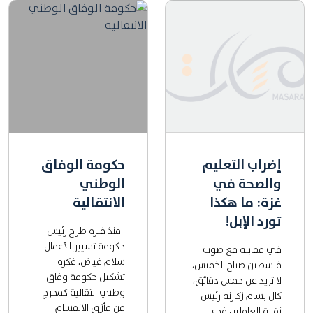
إضراب التعليم
حكومة الوفاق
والصحة في
الوطني
غزة: ما هكذا
الانتقالية
تورد الإبل!
منذ فترة طرح رئيس
حكومة تسيير الأعمال
في مقابلة مع صوت
سلام فياض، فكرة
فلسطين صباح الخميس،
تشكيل حكومة وفاق
لا تزيد عن خمس دقائق،
وطني انتقالية كمخرج
كال بسام زكارنة رئيس
من مأزق الانقسام
نقابة العاملين في