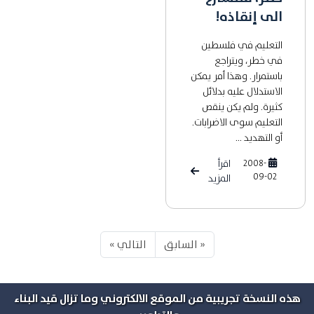
الى إنقاذه!
التعليم في فلسطين
في خطر، ويتراجع
باستمرار. وهذا أمر يمكن
الاستدلال عليه بدلائل
كثيرة. ولم يكن ينقص
التعليم سوى الاضرابات.
أو التهديد ...
2008-
اقرأ
09-02
المزيد
« السابق
التالي »
هذه النسخة تجريبية من الموقع الالكتروني وما تزال قيد البناء