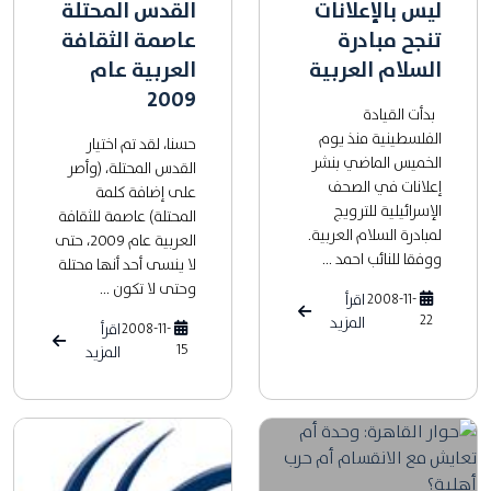
ليس بالإعلانات
القدس المحتلة
تنجح مبادرة
عاصمة الثقافة
السلام العربية
العربية عام
2009
بدأت القيادة
الفلسطينية منذ يوم
حسنا، لقد تم اختيار
الخميس الماضي بنشر
القدس المحتلة، (وأصر
إعلانات في الصحف
على إضافة كلمة
الإسرائيلية للترويج
المحتلة) عاصمة للثقافة
لمبادرة السلام العربية.
العربية عام 2009، حتى
ووفقا للنائب احمد ...
لا ينسى أحد أنها محتلة
وحتى لا تكون ...
2008-11-
اقرأ
22
المزيد
2008-11-
اقرأ
15
المزيد