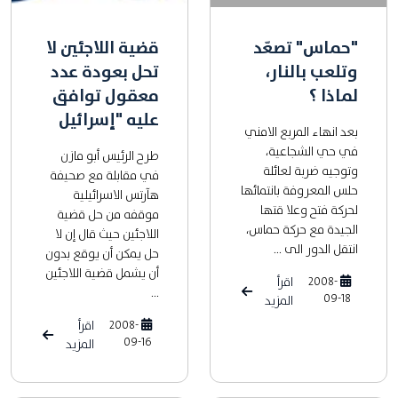
"حماس" تصعّد
قضية اللاجئين لا
وتلعب بالنار،
تحل بعودة عدد
لماذا ؟
معقول توافق
عليه "إسرائيل
بعد انهاء المربع الامني
في حي الشجاعية،
طرح الرئيس أبو مازن
وتوجيه ضربة لعائلة
في مقابلة مع صحيفة
حلس المعروفة بانتمائها
هآرتس الاسرائيلية
لحركة فتح وعلا قتها
موقفه من حل قضية
الجيدة مع حركة حماس،
اللاجئين حيث قال إن لا
انتقل الدور الى ...
حل يمكن أن يوقع بدون
أن يشمل قضية اللاجئين
2008-
اقرأ
...
09-18
المزيد
2008-
اقرأ
09-16
المزيد