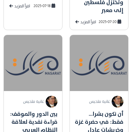
وتختزل فلسطين
2025-07-18
اقرأ المزيد
إلى معبر
2025-07-20
اقرأ المزيد
غانية ملحيس
غانية ملحيس
أن نكون بشرا…
بين الدور والموقف:
فقط: في حضرة غزة
قراءة نقدية لعلاقة
وخربشات عادل
النظام العربي