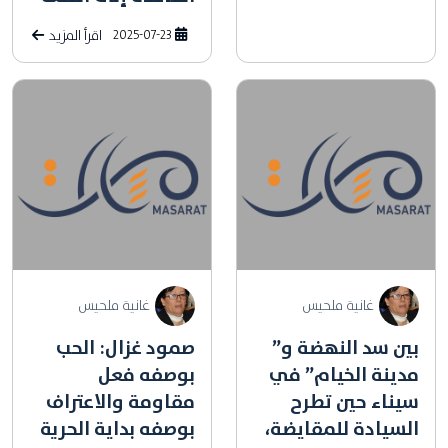
2025-07-23
اقرأ المزيد
غانية ملحيس
غانية ملحيس
بين سد النهضة و”
صمود غزال: الحب
مدينة الخيام” في
بوصفه فعل
سيناء حين تطرح
مقاومة والاعتراف
السيادة للمقايضة،
بوصفه بداية الحرية