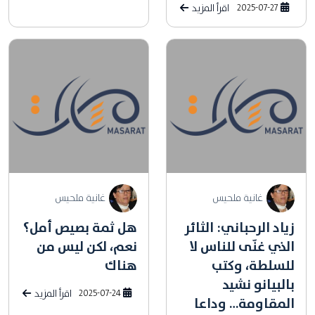
2025-07-27
اقرأ المزيد
غانية ملحيس
غانية ملحيس
زياد الرحباني: الثائر
هل ثمة بصيص أمل؟
الذي غنّى للناس لا
نعم، لكن ليس من
للسلطة، وكتب
هناك
بالبيانو نشيد
2025-07-24
اقرأ المزيد
المقاومة… وداعا