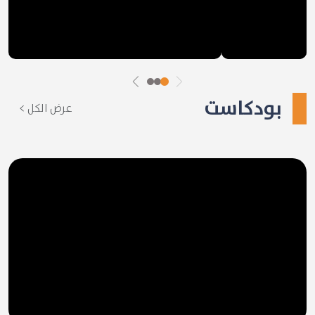
بودكاست
عرض الكل >