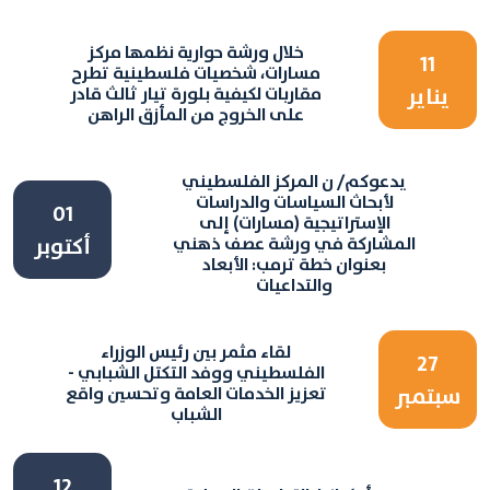
خلال ورشة حوارية نظمها مركز
11
مسارات، شخصيات فلسطينية تطرح
يناير
مقاربات لكيفية بلورة تيار ثالث قادر
على الخروج من المأزق الراهن
يدعوكم/ ن المركز الفلسطيني
لأبحاث السياسات والدراسات
01
الإستراتيجية (مسارات) إلى
المشاركة في ورشة عصف ذهني
أكتوبر
بعنوان خطة ترمب: الأبعاد
والتداعيات
لقاء مثمر بين رئيس الوزراء
27
الفلسطيني ووفد التكتل الشبابي -
سبتمبر
تعزيز الخدمات العامة وتحسين واقع
الشباب
12