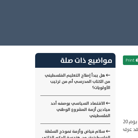
مواضيع ذات صلة
🖨 Pr
هل يبدأ إصلاح التعليم الفلسطيني
من الكتاب المدرسي أم من ترتيب
الأولويات؟
الاقتصاد السياسي بوصفه أحد
ميادين أزمة المشروع الوطني
الفلسطيني
ومن الذي يحتفل بهذا اليوم سنويًا، مذ خصّصته الأمم المتحدة لتكريم اللاجئين حول العالم العام 2000؟ ومذ بدأ الاحتفال به يوم 20
عد أن كان قد عرف
سلام فياض وأزمة نموذج السلطة
الفلسطينية: من هندسة الحكم الذاتي