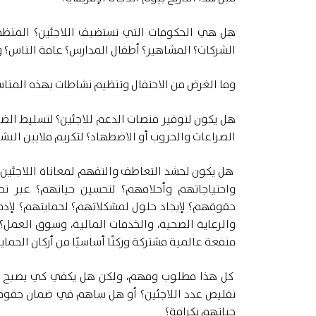
هل هي الحكومات التي تستضيف اللاجئين؟ المنظما
الشركات؟ المشاهير؟ أطفال المدارس؟ عامة الناس؟ 
وما الغرض من الاحتفال وتنظيم نشاطات بهذه المناس
هل يكون لتوفير منصات الدعم للاجئين؟ لتسليط الض
الصراعات والحروب أو الاضطهاد؟ لتكريم ملايين البشر
هل يكون لحشد التعاطف والتفهم لمعاناة اللاجئين؟
واحتياجاتهم وأحلامهم؟ لتحسين حياتهم؟ عبر تح
حقوقهم؟ لإيجاد حلول لمشكلاتهم؟ لحمايتهم؟ لإدماج
والرعاية الصحية، والخدمات المالية، وسوق العمل؟ 
منفعة عالمية مشتركة وركنًا أساسيًا من أركان الحماي
كل هذا مطلوب ومهم، ولكن هل يكفي كي يصبح الج
تقليص عدد اللاجئين؟ أو هل ساهم في ضمان حقوقه
حياتهم بكرامة؟