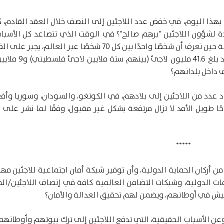
بهذا اليوم، في خفض عدد اللاجئين إلى النصف خلال العقد القادم، كم
 لشؤون اللاجئين "برهم صالح"؟ في الوقت الذي تتصاعد كل الأسباب
تدفع إلى زيادة عدد اللاجئين بشكل غير مسبوق؟ خاصة حين نعرف أن شخصًا واحدًا بين كل 70 شخصًا عبر العال
عدد اللاجئين عبر العالم، مع نهاية ديسمبر 2025، قد 
النازحين قد تراجع العام 2025 (حيث عاد عدد من اللاجئين إلى بلادهم، في الكونغو، والسودان، وسوريا 
زوحًا طويل الأمد لا تزال مرتفعة بشكل غير مقبول، وفقًا لما نشر على
*****
 أركان الحماية الدولية، وأن توفير شبكة أمان اجتماعية للاجئين مهم
ت الدولية، وشبكات التضامن العالمية كافة في إنصاف اللاجئين/الم
ش في أوطانهم، ويضمن لهم تحقيق العدالة والأمان؟
وعن الأسباب الحقيقية، التي تدفع اللاجئين إلى ترك بيوتهم وأوطانهم