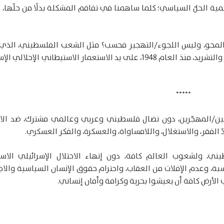
همية الحلّ السياسي؛ كلما ساهمنا في تفاقم المشكلة بدلًا من حلّها، 
المحو، وليس اللجوء/التهجير فحسب؟ مثل الشعب الفلسطيني، الذي 
للإبادة والمحو والتدمير والترحيل والاقتلاع والتهجير والتشريد، منذ العام 1948، على يد الاستعمار الاستيطاني ال
*****
نيين/المهجّرين، دون نضال فلسطيني وعربي وعالمي مشترك، ضد الا
 الفقر، والاستغلال، واللامساواة، والعسكرة، والفكر العسكري.
ي، ولشعوب العالم كافة، دون إنهاء الاحتلال الإسرائيلي الاس
ة، وعدم الإفلات من العقاب، واحترام حقوق الإنسان السياسية والاج
لأرض كافة أن يعيشوا بحرية وكرامة وأمان إنساني.