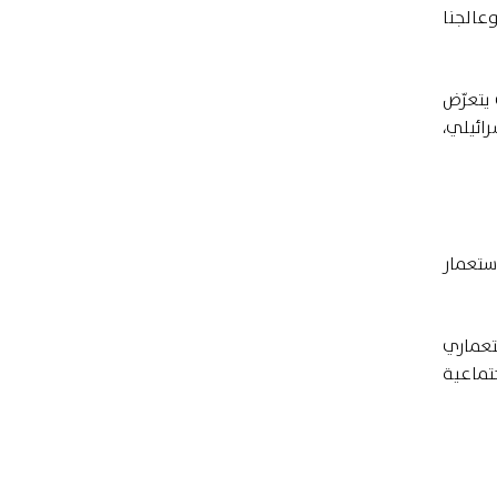
وعالجنا
يتعرّض
إحلالي الإسرائيلي،
ستعمار
تعماري
تماعية