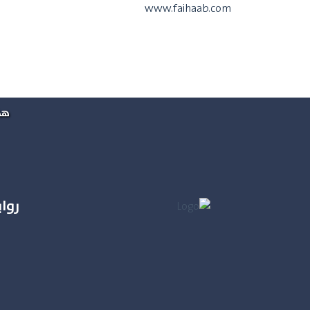
www.faihaab.com
هذ
روا