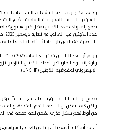
وكيف يمكن أن تساهم النشاطات التي تنظّم احتفالًا 
المفوّض السامي للمفوضية السامية للأمم المتحدة
للجوء، و68.7 مليون نازح داخليًا جرّاء النزاعات أو العنف داخل بلدانهم؟
ورغم أن عدد 
وأوكرانيا، وميانمار) لكن أعداد اللاجئين النازحين ن
الإليكتروني لمفوضية اللاجئين (
UNCHR
).
صحيح ان طلب اللجوء حق يجب الدفاع عنه، وأنه ركن من
ولكن كيف يمكن أن تساهم الأمم المتحدة، والمنظما
من أوطانهم بشكل جذري، يضمن لهم حقهم في العي
أعتقد أنه كلما أغمضنا أعيننا عن العامل السياسي، 