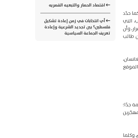
اقتصاد الحصار والتبعيه القصريه
ا حدّد
، التي
أي انتخابات في زمن إعادة تشكيل
فلسطين؟ بين تجديد الشرعية وإعادة
م، يجبر على الفرار، وأن
تعريف الجماعة السياسية
بلغ 41.6 مليون لاجئ (بينهم ستة ملايين لاجئ فلسطيني) و9 ملايين طالب
وأفغانسان،
 الموقع
ة جدًا؛
هجّرين
، وكلما