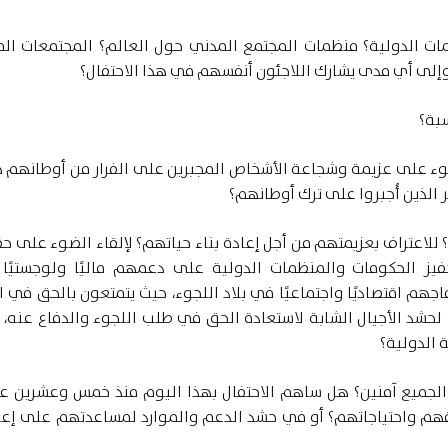
ت الدولية؟ منظمات المجتمع المدني حول العالم؟ المجتمعات ال
وإلى أي مدى يشارك اللاجئون أنفسهم في هذا الاحتفال؟
بة؟
وء على عزيمة وشجاعة الأشخاص المجبرين على الفرار من أوطانهم هر
 الذين أُجبروا على ترك أوطانهم؟
 للاعتراف بعزيمتهم من أجل إعادة بناء حياتهم؟ لإلقاء الضوء على 
فيز الحكومات والمنظمات الدولية على دعمهم ماليًا ولوجستيًا
هم اقتصاديًا واجتماعيًا في بلاد اللجوء، حيث يتمتعون بالحق في ال
لحشد الأجيال الشابة لاستعادة الحق في طلب اللجوء والدفاع عنه، با
ة الدولية؟
ميع آمنين؟ هل ساهم الاحتفال بهذا اليوم منذ خمس وعشرين عا
م واحتياجاتهم؟ أو في حشد الدعم والموارد لمساعدتهم على إعاد