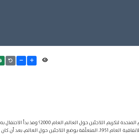
int
حزيران/يونية 2001، بمناسبة حلول الذكرى الخمسين لاتفاقية العام 1951، المتعلّقة بوضع اللاجئين حول العالم، ب