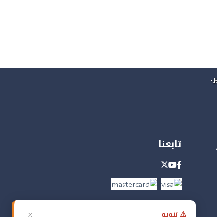
.
تابعنا
×
⚠ تنويه