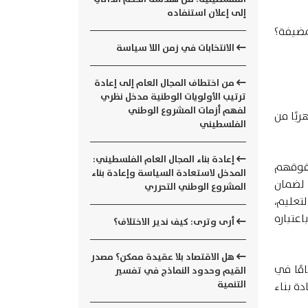
إلى إعلان استنفاده
مضيفة؟
الانتخابات في زمن اللا سياسة
من اختطاف المجال العام إلى إعادة
ترتيب الأولويات الوطنية مدخل نظري
لفهم أزمات المشروع الوطني
بًا من
الفلسطيني
إعادة بناء المجال العام الفلسطيني:
حقوقهم
المدخل لاستعادة السياسة وإعادة بناء
 لضمان
المشروع الوطني التحرري
تعليم،
عتباره
أرى وترى: كيف ندير الاختلاف؟
هل الاقتصاد بلا عقيدة ممكن؟ مصدر
مًا في
القيم وحدود النماذج في تفسير
التنمية
ة بناء