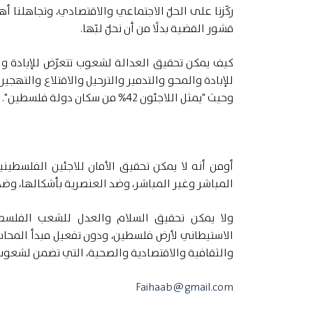
ركّزنا على الحلّ الاجتماعي والاقتصادي، وتجاهلنا أ
قشور القضية بدلًا من أن نحلّ لبّها.
كيف يمكن تحقيق العدالة لشعوب تتعرّض للإبادة و
وحيث "يمثل اللاجئون 42% من سكان دولة فلسطين".
أومن أنه لا يمكن تحقيق الأمان للاجئين الفلسطي
المباشر وغير المباشر، وضد العنصرية بأشكالها، وضدّ
ولا يمكن تحقيق السلام والعدل للشعب الفلسطين
الاستيطاني لأرض فلسطين، ودون تفعيل مبدأ المحاسب
والثقافية والاقتصادية والصحية، التي تضمن لشعوب ا
Faihaab@gmail.com